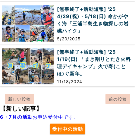
[無事終了+活動短報] '25
4/29(祝)・5/18(日) 命かがや
く海「三浦半島生き物探しの岩
礁ハイク」
5/20/2025
[無事終了+活動短報] '25
1/19(日) 「まき割りとたき火料
理デイキャンプ」火で寿(こと
ほ)ぐ新年。
11/18/2024
新しい投稿
前の投稿
【新しい記事】
6・7月の活動
お申込受付中です。
受付中の活動