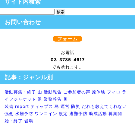
サイト内検索
お問い合わせ
フォーム
お電話
03-3785-4617
でも承れます。
記事：ジャンル別
活動募集・終了
山
活動報告
ご参加者の声
原体験
フィロ
ラ
イフジャケット
沢
業務報告
川
装備
report
ティップス
島
運営
防災
だれも教えてくれない
恊働
水難予防
ワンコイン
規定
遭難予防
助成活動
募集開
始・終了
岩場