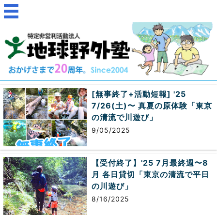
[無事終了+活動短報] '25
7/26(土)〜 真夏の原体験「東京
の清流で川遊び」
9/05/2025
【受付終了】'25 7月最終週〜8
月 各日貸切「東京の清流で平日
の川遊び」
8/16/2025