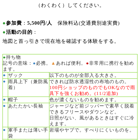
（わくわく）してください。
●
参加費
：
5,500円/人
保険料込(交通費別途実費)
●
活動の目的
：
地図と首っ引きで現在地を確認する体験をする。
●
持ち物
記号の意味：
●
必携。
▲
あれば便利。
●
非常用に携行を勧め
ます。
●
ザック
以下のものが全部入る大きさ。
●
雨具上下（兼防風
できれば防水透湿性の布地のもの。
着）
100円ショップのものでもOKなので雨
具下を強くお勧め。(11/2追加)
●
帽子
色が濃くないものを勧めます。
●
あたたかい長袖
ジャージなど前ジッパーで素早く脱着
できるフリースやダウンなど。
日照がない、風があるときはすぐに冷
えます。
●
軍手または薄い手
岩場やヤブで。
すべりにくいものを。
袋