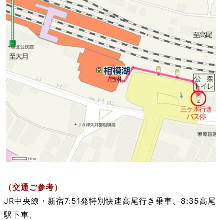
（交通ご参考）
JR中央線・新宿7:51発特別快速高尾行き乗車、8:35高尾
駅
下車、