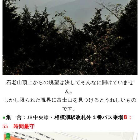
石老山頂上からの眺望は決してそんなに開けていませ
ん。
しかし限られた視界に富士山を見つけるとうれしいもの
です。
8
●
集 合
：JR中央線・
相模湖駅改札外１番バス乗場
：
55 時間厳守