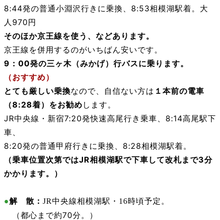
8:44発の普通小淵沢行きに乗換、8:53相模湖駅着。大
人970円
そのほか京王線を使う、などあります。
京王線を併用するのがいちばん安いです。
9：00発の三ヶ木（みかげ）行バスに乗ります。
（おすすめ）
とても厳しい乗換
なので、自信ない方は
１本前の電車
（8:28着）をお勧め
します。
JR中央線・新宿7:20発快速高尾行き乗車、8:14高尾駅
下
車、
8:20発の普通甲府行きに乗換、8:28相模湖駅着。
（
乗車位置次第では
JR相模湖駅で下車して改札まで3分
かかります。）
●
解 散：
JR中央線相模湖駅・16時頃予定。
（都心まで約70分。）