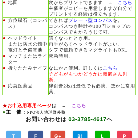
●
地図
次からプリントできます
→
こちら
主催者がコピーを用意しますが自分で
プリントする経験は役立ちます。
●
方位磁石（コンパ
できれば
プレート型コンパス
を。
ス）
コンパスつき時計や100円ショップの
コンパスでもかろうじて可。
●
ヘッドライト
暗くなったとき用。
または防水の懐中
両手があくヘッドライトがよい。
電灯
と予備電池
タフで信頼できるマグライトもOK。
●
マッチまたはライ
緊急時用。
ター
●
折りたたみナイフ
なにかと便利。詳しくは
こちら
子どもがもつかどうかは親御さん判
断。
●
応急医薬品
絆創膏2枚は最低でも必携。ほかに常用
薬。
★
お申込用専用ページ
は →
こちら
●
主 催：
NPO法人地球野外塾
お問い合わせは
03-3785-4617
へ
T
F
G+
B!
L
P