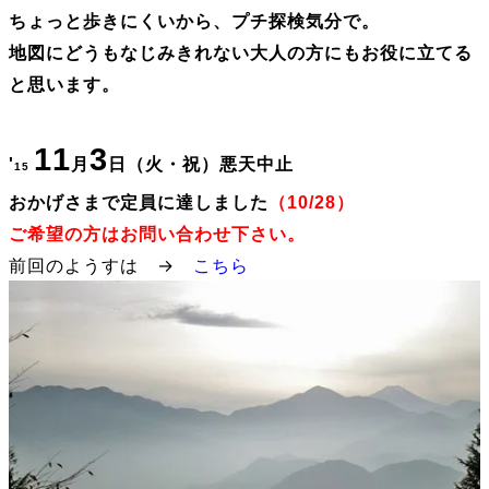
ちょっと歩きにくいから、プチ探検気分で。
地図にどうもなじみきれない大人の方にもお役に立てる
と思います。
11
3
'
月
日
（火・祝
）
悪天中止
15
おかげさまで定員に達しました
（10/28）
ご希望の方はお問い合わせ下さい。
前回のようすは →
こちら