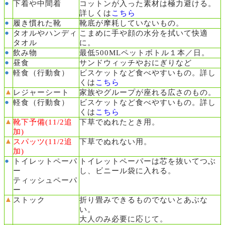
●
下着や中間着
コットンが入った素材は極力避ける。
詳しくは
こちら
●
履き慣れた靴
靴底が摩耗していないもの。
●
タオルやハンディ
こまめに手や顔の水分を拭いて快適
タオル
に。
●
飲み物
最低500MLペットボトル１本／日。
●
昼食
サンドウィッチやおにぎりなど
●
軽食（行動食）
ビスケットなど食べやすいもの。詳し
くは
こちら
▲
レジャーシート
家族やグループが座れる広さのもの。
●
軽食（行動食）
ビスケットなど食べやすいもの。詳し
くは
こちら
▲
靴下予備(11/2追
下草でぬれたとき用。
加)
▲
スパッツ(11/2追
下草でぬれない用。
加)
●
トイレットペーパ
トイレットペーパーは芯を抜いてつぶ
ー
し、ビニール袋に入れる。
ティッシュペーパ
ー
▲
ストック
折り畳みできるものでないとあぶな
い。
大人のみ必要に応じて。