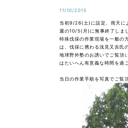
11/10/2015
当初9/26(土)に設定、雨
週の10/5(月)に無事終了しま
特殊伐採の作業現場を一般の
は、伐採に携わる浅見又吉氏
地球野外塾のお誘いでご覧頂
はたいへん有意義な時間を過
当日の作業手順を写真でご覧