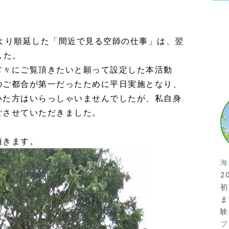
天により順延した「間近で見る空師の仕事」は、翌
した。
方々にご覧頂きたいと願って設定した本活動
のご都合が第一だったために平日実施となり、
いた方はいらっしゃいませんでしたが、私自身
ごさせていただきました。
頂きます。
海
2
初
ま
験
プ