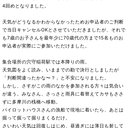
4回めとなりました。
天気がどうなるかわからなかったためお申込者のご判断
で当日キャンセルOKとさせていただきましたが、それで
も7歳のお子さんを最年少に70歳代の方まで15名ものお
申込者が実際にご参加いただけました。
集合場所の穴守稲荷駅では本降りの雨。
天気図をよく読み、いままでの勘で決行としましたが
「判断間違ったかな〜？」と不安になりました。
しかし、さすがこの雨のなかを参加される方々は気合い
が違う。みなさん、さっさと雨具に着替えてカサもささ
ずに多摩川の桟橋へ移動。
パイロットハウスさんの漁船で現地に着いたら、あとは
掘って掘って掘りまくるだけ。
さいわい天気は回復しはじめ、昼過ぎには薄日も射して