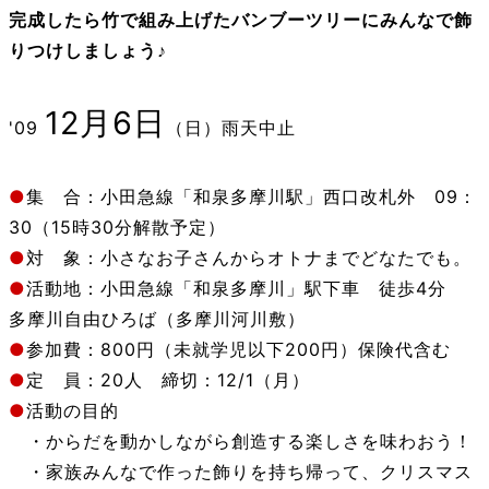
完成したら竹で組み上げたバンブーツリーにみんなで飾
りつけしましょう♪
12月6日
'09
（日）雨天中止
●
集 合：小田急線「和泉多摩川駅」西口改札外 09：
30（15時30分解散予定）
●
対 象：小さなお子さんからオトナまでどなたでも。
●
活動地：小田急線「和泉多摩川」駅下車 徒歩4分
多摩川自由ひろば（多摩川河川敷）
●
参加費：800円（未就学児以下200円）保険代含む
●
定 員：20人 締切：12/1（月）
●
活動の目的
・からだを動かしながら創造する楽しさを味わおう！
・家族みんなで作った飾りを持ち帰って、クリスマス