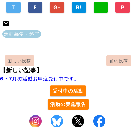
T
F
G+
B!
L
P
活動募集・終了
新しい投稿
前の投稿
【新しい記事】
6・7月の活動
お申込受付中です。
受付中の活動
活動の実施報告