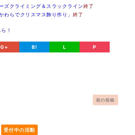
ーズクライミング＆スラックライン
終了
かわらでクリスマス飾り作り」
終了
ちら！
G+
B!
L
P
前の投稿
。
受付中の活動