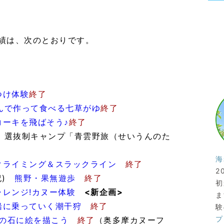
実績は、次のとおりです。
つけ体験
終了
んで作って食べる七草がゆ
終了
コーキを飛ばそう♪
終了
(木) 選抜制キャンプ「青雲野旅（せいうんのた
海
クライミング＆スラックライン
終了
2
(祝)
熊野・果無遊歩
終了
初
ャレンジ!カヌー体験
<新企画>
ま
船に乗っていく潮干狩
終了
験
プ
の石に絵を描こう
終了
（奥多摩カヌーフ