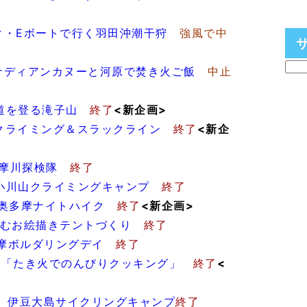
ク・Eボートで行く羽田沖潮干狩
強風で中
ナディアンカヌーと河原で焚き火ご飯
中止
道を登る滝子山
終了
<新企画>
クライミング＆スラックライン
終了
<新企
摩川探検隊
終了
小川山クライミングキャンプ
終了
奥多摩ナイトハイク
終了
<新企画>
むお絵描きテントづくり
終了
奥多摩ボルダリングデイ
終了
む「たき火でのんびりクッキング」
終了
<
)
伊豆大島サイクリングキャンプ
終了