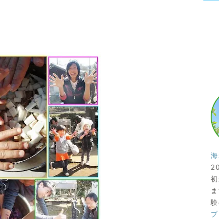
海
2
初
ま
験
プ