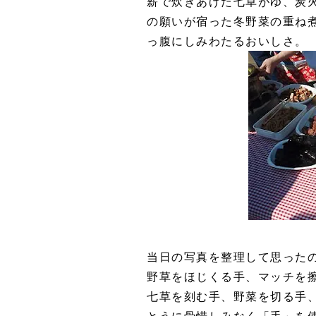
薪で炊きあげた七草がゆ、炭
の願いが宿った冬野菜の重ね
っ腹にしみわたるおいしさ。
当日の写真を整理して思った
野草をほじくる手、マッチを
七草を刻む手、野菜を切る手