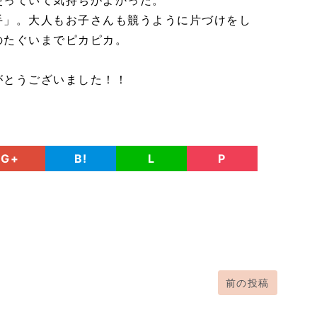
使っていて気持ちがよかった。
手」。大人もお子さんも競うように片づけをし
のたぐいまでピカピカ。
がとうございました！！
G+
B!
L
P
前の投稿