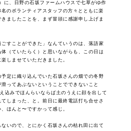
（土）に、日野の石坂ファームハウスで七草がゆ作
3名のボランティアスタッフの方々とともに楽
できましたことを、まず冒頭に感謝申し上げま
過ごすことができた」なんていうのは、落語家
為体（ていたらく）と思いながらも、この日は
に楽しませていただきました。
の予定に織り込んでいた石坂さんの畑での冬野
が滑ってあぶないということでできないこと
冷え込みでほんらいならば土のうえに顔を出して
れてしまった、と。前日に最終電話打ち合せさ
い、ほんと〜ですかって感じ。
もないので、とにかく石坂さんの枯れ田に出て