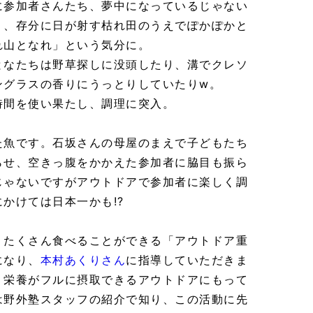
に参加者さんたち、夢中になっているじゃない
く、存分に日が射す枯れ田のうえでぽかぽかと
れ山となれ」という気分に。
となたちは野草探しに没頭したり、溝でクレソ
ングラスの香りにうっとりしていたりw。
時間を使い果たし、調理に突入。
た魚です。石坂さんの母屋のまえで子どもたち
らせ、空きっ腹をかかえた参加者に脇目も振ら
じゃないですがアウトドアで参加者に楽しく調
かけては日本一かも!?
くたくさん食べることができる「アウトドア重
になり、
本村あくりさん
に指導していただきま
く栄養がフルに摂取できるアウトドアにもって
は野外塾スタッフの紹介で知り、この活動に先