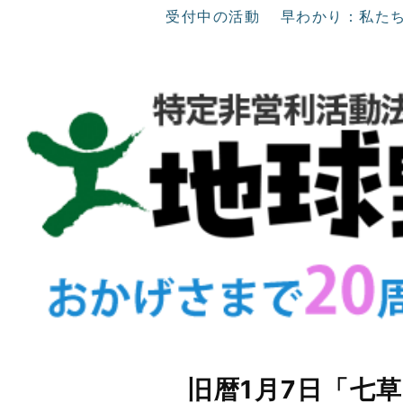
受付中の活動
早わかり：私た
旧暦1月7日「七