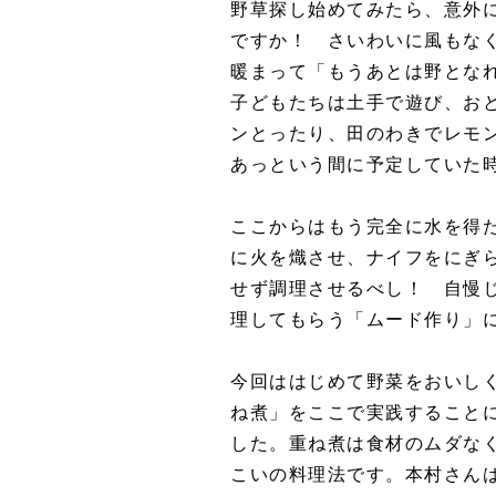
野草探し始めてみたら、意外
ですか！ さいわいに風もな
暖まって「もうあとは野とな
子どもたちは土手で遊び、お
ンとったり、田のわきでレモ
あっという間に予定していた
ここからはもう完全に水を得
に火を熾させ、ナイフをにぎ
せず調理させるべし！ 自慢
理してもらう「ムード作り」に
今回ははじめて野菜をおいし
ね煮」をここで実践すること
した。重ね煮は食材のムダな
こいの料理法です。本村さん