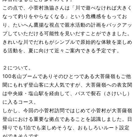
この点で、小菅村漁協さんは「川で遊べなければ大きく
なって釣りをやらなくなる」という危機感をもってお
り、たいへん鷹揚な視点で親水活動の計画をバックアッ
プしていただける可能性を見いだすことができました。
きれいな川でだれもがシンプルで原始的な体験を楽しめ
る活動を、夏に向けて近々ご案内できる予定です。
２について。
100名山ブームでありそのひとつである大菩薩嶺もご他
聞にもれず登山客に大人気ですが、大菩薩嶺への表玄関
は中央線・塩山駅を経由して、バスで裂石（さけいし）
に入るコース。
しかし、今回の小菅村訪問ではじめて小菅村が大菩薩嶺
登山における重要な拠点であることを認識しました。日
帰りでも1泊でも楽しめそうな、おもしろいルート設定
ができそうです。