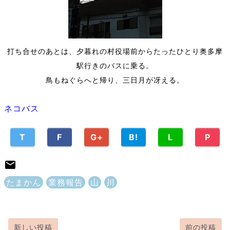
打ち合せのあとは、夕暮れの村役場前からたったひとり奥多摩
駅行きのバスに乗る。
鳥もねぐらへと帰り、三日月が冴える。
ネコバス
T
F
G+
B!
L
P
たまかん
業務報告
山
川
新しい投稿
前の投稿