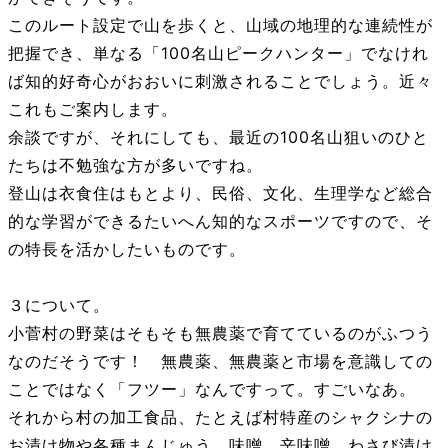
このルート設定で山を歩くと、山域の地理的な連続性が
把握でき、単なる「100名山ピークハンター」でなけれ
ば知的好奇心がおおいに刺激されることでしょう。近々
これもご案内します。
余談ですが、それにしても、最近の100名山狙いのひと
たちは不勉強な方が多いですね。
登山は衣食住はもとより、民俗、文化、生理学など総合
的な学習ができるたいへん知的なスポーツですので、そ
の特長を活かしたいものです。
３について。
小菅村の野菜はそもそも無農薬で育てているのがふつう
なのだそうです！ 無農薬、無農薬と市場を意識しての
ことではなく「フツー」なんですって。すごいなあ。
それから村の加工食品、たとえば村特産のシャクシナの
お漬け物や各種まんじゅう、味噌、辛味噌、わさび漬け