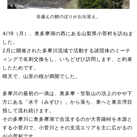
谷越えの鯉のぼりがお出迎え。
4/19（月）、奥多摩湖の西にある山梨県小菅村を訪ねま
した。
2月に開催された多摩川流域で活動する諸団体のミーテ
ィングで名刺交換をし、いちどぜひ訪問します、と約束
したためです。
晴天で、山里の桜が満開でした。
多摩川の最初の一滴は、奥多摩・笠取山の頂上のやや下
方にある「水干（みずひ）」から落ち、東へと東京湾目
指して流れ続けます。
その多摩川に奥多摩湖で合流するのが大菩薩峠を水源と
する小菅川で、小菅川とその支流エリアを主に広がるの
が小菅村です。