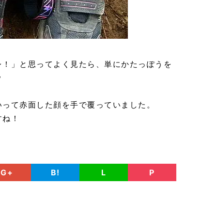
レ！」と思ってよく見たら、単にかたっぽうを
ｗ
いって赤面した顔を手で覆っていました。
すね！
G+
B!
L
P