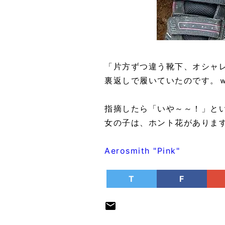
「片方ずつ違う靴下、オシャ
裏返しで履いていたのです。
指摘したら「いや～～！」と
女の子は、ホント花がありま
Aerosmith "Pink"
T
F