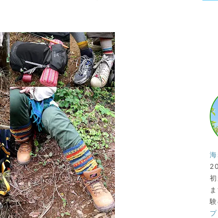
海
2
初
ま
験
プ