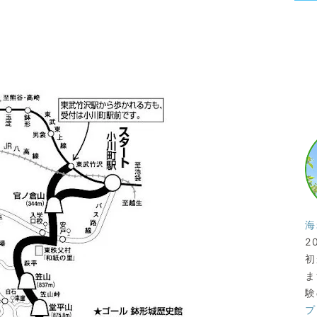
海
2
初
ま
験
プ