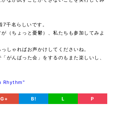
着7千名らしいです。
すが（ちょっと憂鬱）、私たちも参加してみよ
らっしゃればお声かけしてくださいね。
で「がんばった会」をするのもまた楽しいし、
n Rhythm"
G+
B!
L
P