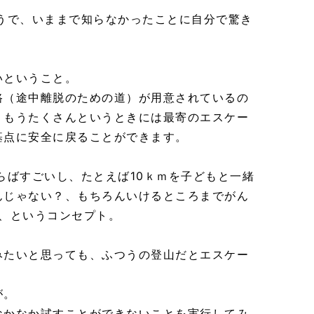
ようで、いままで知らなかったことに自分で驚き
いということ。
路（途中離脱のための道）が用意されているの
、もうたくさんというときには最寄のエスケー
基点に安全に戻ることができます。
らばすごいし、たとえば10ｋｍを子どもと一緒
んじゃない？、もちろんいけるところまでがん
♪、というコンセプト。
みたいと思っても、ふつうの登山だとエスケー
が。
なかなか試すことができないことを実行してみ