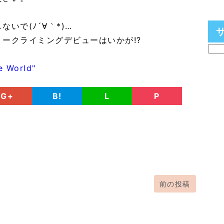
いで(ﾉ´∀｀*)…
ークライミングデビューはいかが!?
e World"
G+
B!
L
P
前の投稿
。