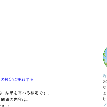
海
この検定に挑戦する
2
初
気に結果を喜べる検定です。
ま
験
、問題の内容は…
プ
ださい。