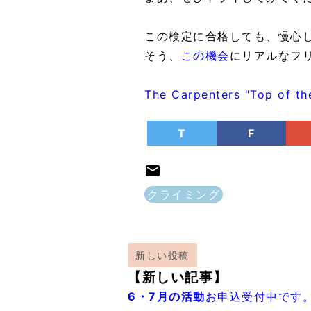
この検定に合格しても、慢心しな
そう、
この機会
にリアルなフリ
The Carpenters "Top of th
T
F
クライミング
新しい投稿
【新しい記事】
6・7月の活動
お申込受付中です