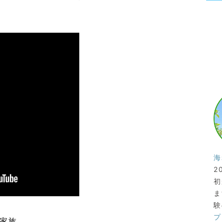
海
2
初
ま
験
プ
む家族。