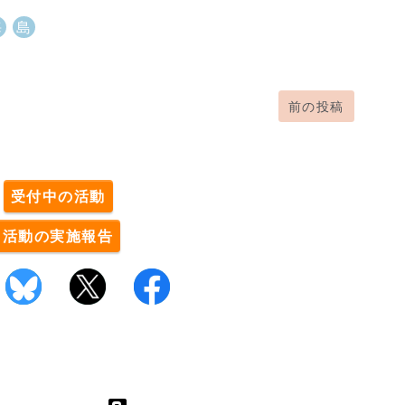
海
島
前の投稿
。
受付中の活動
活動の実施報告