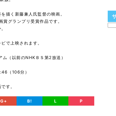
姿を描く新藤兼人氏監督の映画。
映画賞グランプリ受賞作品です。
か。
レビで上映されます。
アム（以前のNHKＢＳ第2放送）
）
:46（106分）
画です。
G+
B!
L
P