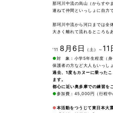
那珂川中流の烏山（からすやま
連ねて仲間といっしょに自力
那珂川中流から河口までは全
大きく離れて流れるところも
8月
6日
11
'11
（土）～
●
対 象：小学5年生程度（身
保護者の方など大人もいっし
過去、1度もカヌーに乗った
ます。
都心に近い奥多摩での練習を
●
参加費：45,000円（行
●
本活動をつうじて東日本大