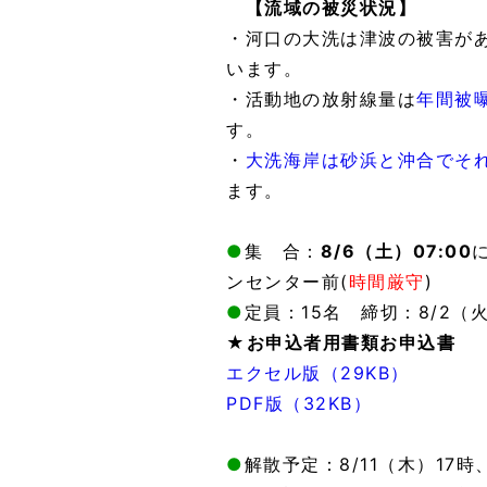
【流域の被災状況】
・河口の大洗は津波の被害が
います。
・活動地の放射線量は
年間被
す。
・
大洗海岸は砂浜と沖合でそ
ます。
●
集 合：
8/6（土）07:00
ンセンター前(
時間厳守
)
●
定員：15名 締切：8/2（
★お申込者用書類
お申込書
エクセル版（29KB）
PDF版（32KB）
●
解散予定：8/11（木）17