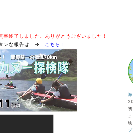
無事終了しました。ありがとうございました！
ンタンな報告は →
こちら！
海
2
初
ま
験
プ