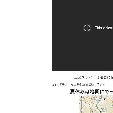
上記スライドは過去に
23年度子どもゆめ基金助成活動
（予定）
夏休みは
地図にで