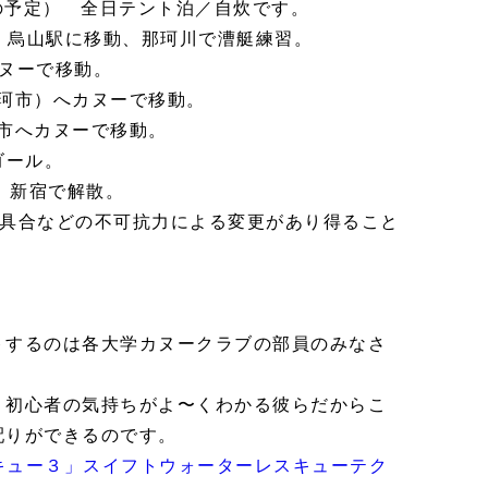
の予定） 全日テント泊／自炊です。
・烏山駅に移動、那珂川で漕艇練習。
カヌーで移動。
珂市）へカヌーで移動。
か市へカヌーで移動。
ゴール。
、新宿で解散。
不具合などの不可抗力による変更があり得ること
トするのは各大学カヌークラブの部員のみなさ
、初心者の気持ちがよ〜くわかる彼らだからこ
配りができるのです。
キュー３」スイフトウォーターレスキューテク