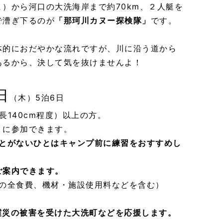
）から河口の大洗海岸まで約70km、２人艇を
で漕ぎ下るのが
「那珂川カヌー探検隊」
です。
体的におだやかな流れですが、川に沿う道から
あるから、決して気を抜けませんよ！
日
（木）5泊6日
長140cm程度）以上の方。
ょに参加できます。
ことがないひとはキャンプ前に練習をおすすめし
ご案内できます。
程中の全食費、機材・施設使用料などを含む）
震災の被害を受けた大洗町などを応援します。