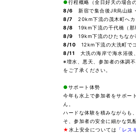
●
行程概略（全日好天の場合
8/6
新宿で集合後JR
烏山線
8/7
20km下流の茂木町へ
8/8
19km下流の千代橋（那
8/9
19km下流のひたちな
8/10
12km下流の大洗町で
8/11
大洗の海岸で海水浴後
※増水、悪天、参加者の体調
をご了承ください。
●
サポート体勢
今年も水上で参加者をサポー
ん。
ハードな体験を積みながらも
そ、参加者の安全に細かな気
★
水上安全については
「レス