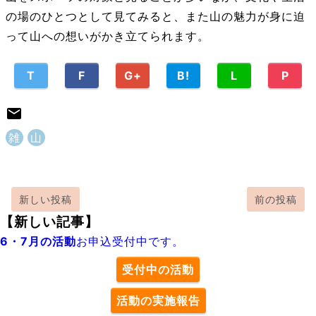
の場のひとつとして見てみると、また山の魅力が身に迫
って山への想いがかき立てられます。
T
F
G+
B!
L
P
雑
山
新しい投稿
前の投稿
【新しい記事】
6・7月の活動
お申込受付中です。
受付中の活動
活動の実施報告