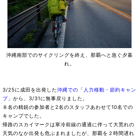
沖縄南部でのサイクリングを終え、那覇へと急ぐ夕暮
れ。
3/25に成田を出発した
沖縄での「人力移動・節約キャン
プ」
から、3/31に無事戻りました。
８名の精鋭の参加者と2名のスタッフあわせて10名での
キャンプでした。
帰路のスカイマークは寒冷前線の通過に伴って大荒れの
天気のなか出発も危ぶまれましたが、那覇を２時間遅れ