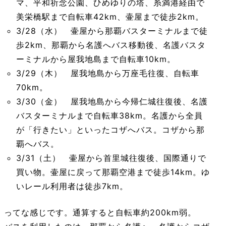
マ、平和祈念公園、ひめゆりの塔、糸満港経由で
美栄橋駅まで自転車42km、壷屋まで徒歩2km。
3/28（水） 壷屋から那覇バスターミナルまで徒
歩2km、那覇から名護へバス移動後、名護バスタ
ーミナルから屋我地島まで自転車10km。
3/29（木） 屋我地島から万座毛往復、自転車
70km。
3/30（金） 屋我地島から今帰仁城往復後、名護
バスターミナルまで自転車38km。名護から全員
が「行きたい」といったコザへバス。コザから那
覇へバス。
3/31（土） 壷屋から首里城往復後、国際通りで
買い物。壷屋に戻って那覇空港まで徒歩14km。ゆ
いレール利用者は徒歩7km。
ってな感じです。通算すると自転車約200km弱。