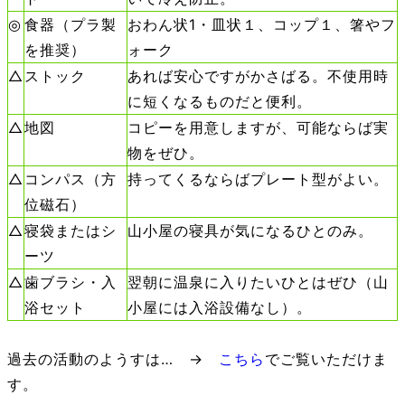
◎
食器（プラ製
おわん状1・皿状１、コップ１、箸やフ
を推奨）
ォーク
△
ストック
あれば安心ですがかさばる。不使用時
に短くなるものだと便利。
△
地図
コピーを用意しますが、可能ならば実
物をぜひ。
△
コンパス（方
持ってくるならばプレート型がよい。
位磁石）
△
寝袋またはシ
山小屋の寝具が気になるひとのみ。
ーツ
△
歯ブラシ・入
翌朝に温泉に入りたいひとはぜひ（山
浴セット
小屋には入浴設備なし）。
過去の活動のようすは… →
こちら
でご覧いただけま
す。