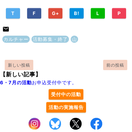
T
F
G+
B!
L
P
カルチャー
活動募集・終了
山
新しい投稿
前の投稿
【新しい記事】
6・7月の活動
お申込受付中です。
受付中の活動
活動の実施報告