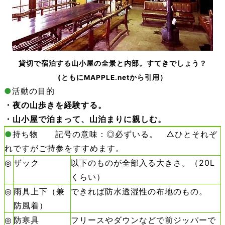
貸切で宿泊する山小屋の全景と内部。すてきでしょう？
(ともにMAPPLE.netから引用）
●
活動の目的
・夜の山歩きを経験する。
・山小屋で泊まって、山泊まりに親しむ。
●
持ち物 記号の意味：◎必ずいる。 △ひとそれぞ
れですがご持参をすすめます。
◎
ザック
以下のものが全部入る大きさ。（20L
くらい）
◎
雨具上下（兼
できれば防水透湿性の布地のもの。
防風着）
◎
防寒具
フリースやダウンなどで前ジッパーで