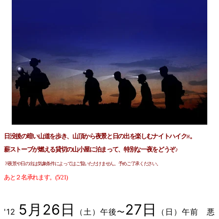
日没後の暗い山道を歩き、山頂から夜景と日の出を楽しむナイトハイク
。
※
薪ストーブが燃える貸切の山小屋に泊まって、特別な一夜をどうぞ♪
※夜景や日の出は気象条件によってはご覧いただけません。予めご了承ください。
あと２名承れます。(5/21)
5月26
日
27日
'12
（土）午後〜
（日）午前 悪