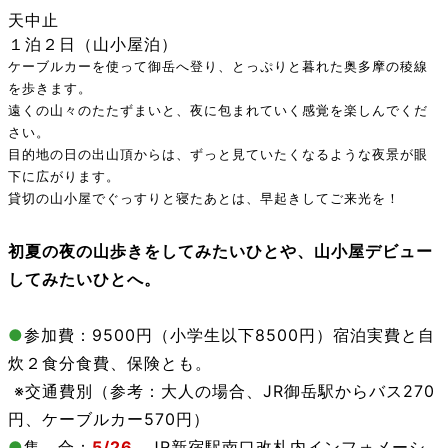
天中止
１泊２日（山小屋泊）
ケーブルカーを使って御岳へ登り、とっぷりと暮れた奥多摩の稜線
を歩きます。
遠くの山々のたたずまいと、夜に包まれていく感覚を楽しんでくだ
さい。
目的地の日の出山頂からは、ずっと見ていたくなるような夜景が眼
下に広がります。
貸切の山小屋でぐっすりと寝たあとは、早起きしてご来光を！
初夏の夜の山歩きをしてみたいひとや、山小屋デビュー
してみたいひとへ。
●
参加費：9500円（小学生以下8500円）宿泊実費と自
炊２食分食費、保険とも。
※交通費別（参考：大人の場合、JR御岳駅からバス270
円、ケーブルカー570円）
●
集 合：
5/26
JR
新宿駅
南口改札内インフォメーシ