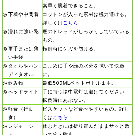
素早く脱着できること。
◎
下着や中間着
コットンが入った素材は極力避ける。
詳しくは
こちら
◎
濡れに強い靴
底のトレッドがしっかりしていている
もの。
◎
軍手または薄
転倒時にケガを防げる。
い手袋
◎
タオルやハン
こまめに手や顔の水分を拭いて快適
ディタオル
に。
◎
飲み物
最低500MLペットボトル１本。
◎
ヘッドライト
手に持つ懐中電灯は避けてください。
転倒時にあぶない。
◎
軽食（行動
ビスケットなど食べやすいもの。詳し
食）
くは
こちら
◎
レジャーシー
休むときには折り畳んだままサッと敷
ト
いて冷え防止。