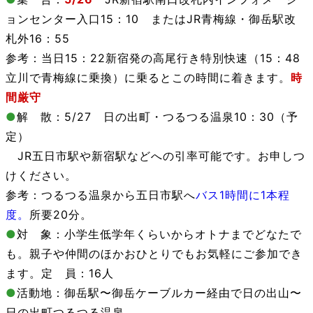
ョンセンター入口15：10
またはJR
青梅線・御岳駅
改
札外16：55
参考：当日15：22新宿発の高尾行き特別快速
（15：48
立川で青梅線に乗換）
に乗るとこの時間に着きます。
時
間厳守
●
解 散：5/27
日の出町・つるつる温泉
10：30（予
定）
JR五日市駅や新宿駅などへの引率可能です。お申しつ
けください。
参考：つるつる温泉から五日市駅へ
バス1時間に1本程
度。
所要20分。
●
対 象：小学生低学年くらいからオトナまでどなたで
も。親子や仲間のほかおひとりでもお気軽にご参加でき
ます。定 員：16人
●
活動地：御岳駅〜御岳ケーブルカー経由で日の出山〜
日の出町つるつる温泉