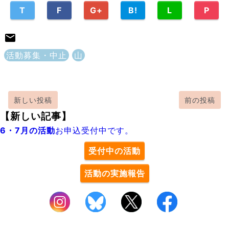
T
F
G+
B!
L
P
活動募集・中止
山
新しい投稿
前の投稿
【新しい記事】
6・7月の活動
お申込受付中です。
受付中の活動
活動の実施報告