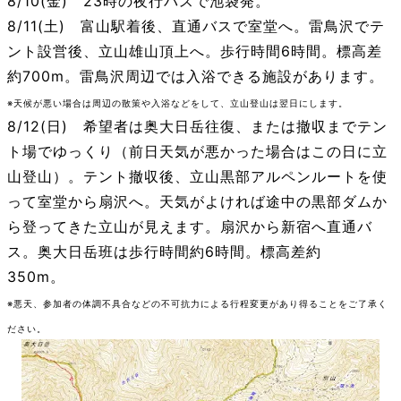
8/10(金) 23時の夜行バスで池袋発。
8/11(土) 富山駅着後、直通バスで室堂へ。雷鳥沢でテ
ント設営後、立山雄山頂上へ。歩行時間6時間。標高差
約700m。雷鳥沢周辺では入浴できる施設があります。
※天候が悪い場合は周辺の散策や入浴などをして、立山登山は翌日にします。
8/12(日) 希望者は奥大日岳往復、または撤収までテン
ト場でゆっくり（前日天気が悪かった場合はこの日に立
山登山）。テント撤収後、立山黒部アルペンルートを使
って室堂から扇沢へ。天気がよければ途中の黒部ダムか
ら登ってきた立山が見えます。扇沢から新宿へ直通バ
ス。奥大日岳班は歩行時間約6時間。標高差約
350m。
※悪天、参加者の体調不具合などの不可抗力による行程変更があり得ることをご了承く
ださい。