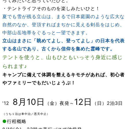
ってみたいと思っていたひと。
・テントライフそのものを楽しみたいひと！
夏でも雪が残る立山は、まるで日本庭園のような広大な
自然のなか、登頂すればまぢかに見える剣岳をはじめ、
中部山岳地帯をぐるっと一望できます。
立山はまさに「眺めてよし、登ってよし」の日本を代表
する名山であり、古くから信仰を集めた霊峰です。
テントを使うと、山もひともいっそう身近に感じ
られます♪
キャンプに備えて体調を整えるキモチがあれば、初心者
やファミリーでもだいじょうぶ！
8月
10日
12日
'12
（金）夜発～
（日）2泊3日
（うち１泊は車中泊／悪天中止）
●
行程概略