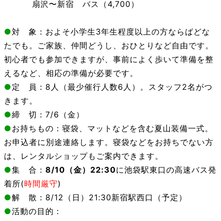
5/06
扇沢〜新宿 バス（4,700）
●
対 象：およそ小学生3年生程度以上の方ならばどな
たでも。ご家族、仲間どうし、おひとりなど自由です。
初心者でも参加できますが、事前によく歩いて準備を整
えるなど、相応の準備が必要です。
●
定 員：8人（最少催行人数6人）。スタッフ2名がつ
きます。
●
締 切：7/6（金）
●
お持ちもの：寝袋、マットなどを含む夏山装備一式。
お申込者に別途連絡します。
寝袋などをお持ちでない方
は、レンタルショップもご案内できます。
●
集 合：
8
/10（金）22:30
に池袋駅東口の高速バス発
着所(
時間厳守
)
●
解 散：8/12（日）21:30新宿駅西口（予定）
●
活動の目的：