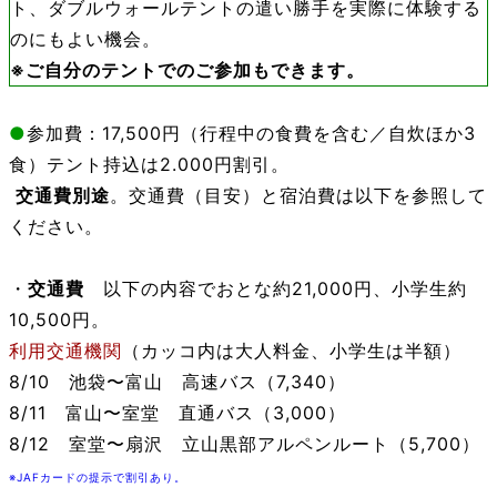
ト、ダブルウォールテントの遣い勝手を実際に体験する
のにもよい機会。
※ご自分のテントでのご参加もできます。
●
参加費：17,500円（行程中の食費を含む／自炊ほか3
食）テント持込は2.000円割引。
交通費別途
。交通費（目安）と宿泊費は以下を参照して
ください。
・
交通費
以下の内容でおとな約21,000円、小学生約
10,500円。
利用交通機関
（カッコ内は大人料金、小学生は半額）
8/10 池袋〜富山 高速バス（7,340）
8/11 富山〜室堂 直通バス（3,000）
8/12 室堂〜扇沢 立山黒部アルペンルート（5,700）
※JAFカードの提示で割引あり。