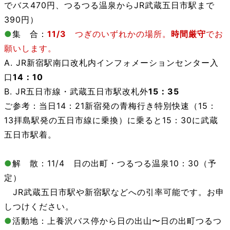
でバス470円、つるつる温泉からJR武蔵五日市駅まで
390円）
●
集 合：
11/3
つぎのいずれかの場所。
時間厳守
でお
願いします。
A. JR
新宿駅
南口改札内インフォメーションセンター入
口
14：10
B. JR
五日市線・武蔵五日市駅
改札外
15：35
ご参考：当日14：21新宿発の青梅行き特別快速
（15：
13拝島駅発の五日市線に乗換）
に乗ると15：30に武蔵
五日市駅着。
●
解 散：11/4
日の出町・つるつる温泉
10：30（予
定）
JR武蔵五日市駅や新宿駅などへの引率可能です。お申
しつけください。
●
活動地：上養沢バス停から日の出山〜日の出町つるつ