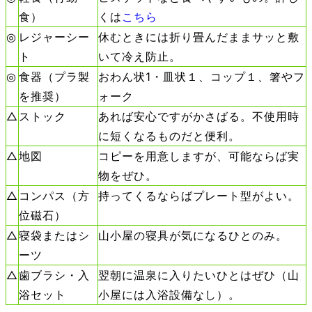
食）
くは
こちら
◎
レジャーシー
休むときには折り畳んだままサッと敷
ト
いて冷え防止。
◎
食器（プラ製
おわん状1・皿状１、コップ１、箸やフ
を推奨）
ォーク
△
ストック
あれば安心ですがかさばる。不使用時
に短くなるものだと便利。
△
地図
コピーを用意しますが、可能ならば実
物をぜひ。
△
コンパス（方
持ってくるならばプレート型がよい。
位磁石）
△
寝袋またはシ
山小屋の寝具が気になるひとのみ。
ーツ
△
歯ブラシ・入
翌朝に温泉に入りたいひとはぜひ（山
浴セット
小屋には入浴設備なし）。