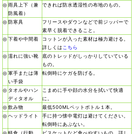
◎
雨具上下（兼
できれば防水透湿性の布地のもの。
防風着）
◎
防寒具
フリースやダウンなどで前ジッパーで
素早く脱着できること。
◎
下着や中間着
コットンが入った素材は極力避ける。
詳しくは
こちら
◎
濡れに強い靴
底のトレッドがしっかりしていている
もの。
◎
軍手または薄
転倒時にケガを防げる。
い手袋
◎
タオルやハン
こまめに手や顔の水分を拭いて快適
ディタオル
に。
◎
飲み物
最低500MLペットボトル１本。
◎
ヘッドライト
手に持つ懐中電灯は避けてください。
転倒時にあぶない。
◎
軽食（行動
ビスケットなど食べやすいもの。詳し