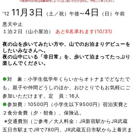
※
夜景や日の出は気象条件によってはご覧いただけません。予めご了承ください。
11月3
日
4日
'12
（土／祝）午後〜
（日）午前
悪天中止
１泊２日（山小屋泊）
あと6名承れます(10/31)
夜の山を歩いてみたい方や、山でのお泊まりデビューを
したいみなさんへ。
夜の山中にいる「非日常」を、歩いて泊まってたっぷり
楽しんでください。
●
対 象：小学生低学年くらいからオトナまでどなたで
も。親子や仲間どうしのほか、おひとりでもお気軽にご
参加いただけます。定 員：16人
●
参加費：10500円（小学生以下9500円）宿泊実費と
２食分食費（夕・朝食）、保険込。
※交通費別（ご参考／大人料金：JR新宿駅からJR武蔵
五日市駅までJRで780円、JR武蔵五日市駅から上養沢ま