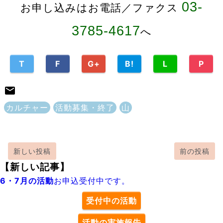
03-
お申し込みはお電話／ファクス
3785-4617
へ
T
F
G+
B!
L
P
カルチャー
活動募集・終了
山
新しい投稿
前の投稿
【新しい記事】
6・7月の活動
お申込受付中です。
受付中の活動
活動の実施報告