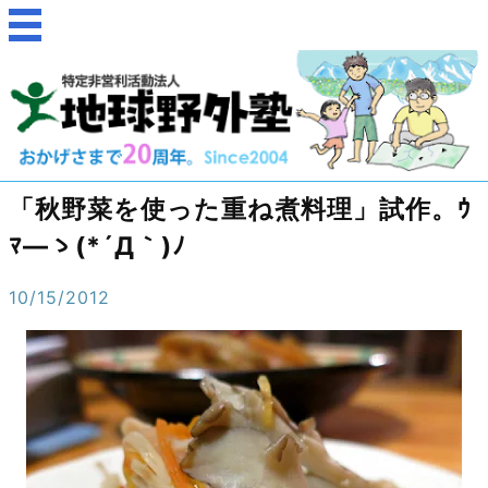
「秋野菜を使った重ね煮料理」試作。ｳ
ﾏ―ゝ(*´Д｀)ﾉ
10/15/2012