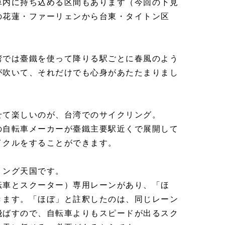
車内に持ち込める区間もあります（今回の下見
の花蓮・ファーリェンから台東・タイトン区
湾では臺鐵を使って降りる駅ごとに春風のよう
が吹いて、それだけでも心身があたたまりまし
せて楽しいのが、台湾でのサイクリング。
の自転車メーカーが臺鐵主要駅近くで展開して
イクルをすることができます。
リング天国です。
転車とスクーター）専用レーンがあり、「ほ
きます。「ほぼ」と註釈したのは、同じレーン
飛ばすので、自転車よりもスピードが出るスク