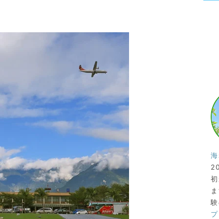
海
2
初
ま
験
プ