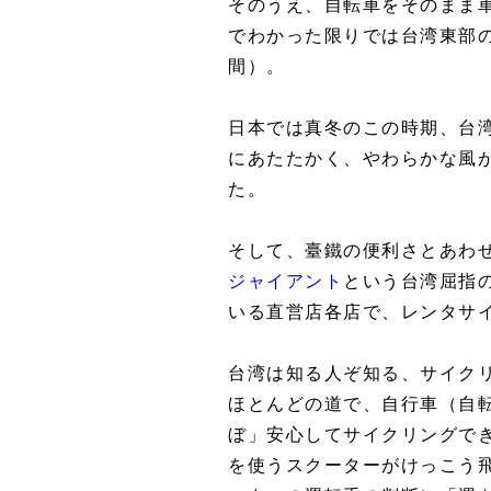
そのうえ、自転車をそのまま
でわかった限りでは台湾東部
間）。
日本では真冬のこの時期、台
にあたたかく、やわらかな風
た。
そして、臺鐵の便利さとあわ
ジャイアント
という台湾屈指
いる直営店各店で、レンタサ
台湾は知る人ぞ知る、サイク
ほとんどの道で、自行車（自
ぼ」安心してサイクリングで
を使うスクーターがけっこう