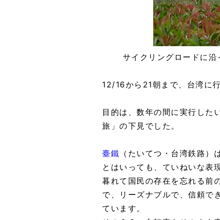
サイクリングロードに沿
12/16から21朝まで、台湾
目的は、数年の間に実行した
旅」の下見でした。
臺鐵
（たいてつ・台湾鉄路）は
とはいっても、ていねいな表
暮れて国民の存在を忘れる前
で、リーズナブルで、信頼で
ています。