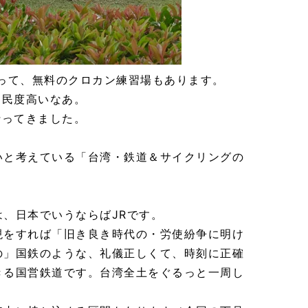
って、無料のクロカン練習場もあります。
民度高いなあ。
に行ってきました。
いと考えている「台湾・鉄道＆サイクリングの
、日本でいうならばJRです。
現をすれば「旧き良き時代の・労使紛争に明け
の」国鉄のような、礼儀正しくて、時刻に正確
きる国営鉄道です。台湾全土をぐるっと一周し