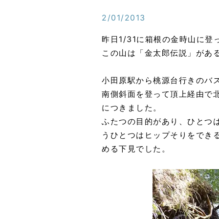
2/01/2013
昨日1/31に箱根の金時山に登
この山は「金太郎伝説」があ
小田原駅から桃源台行きのバ
南側斜面を登って頂上経由で北
につきました。
ふたつの目的があり、ひとつ
うひとつはヒップそりをでき
める下見でした。