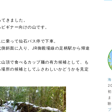
ってきました。
るビギナー向けの山です。
スに乗って仙石バス停で下車。
側斜面に入り、JR御殿場線の足柄駅から帰途
は山頂で食べるカップ麺の有力候補として、も
る場所の候補としてふさわしいかどうかを見定
海
2
初
ま
験
プ