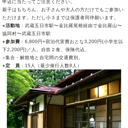
申込に当たってご
注意ください。
親子はもちろん、お子さんや大人の方だけ
でもご参加い
ただけます。ただし小３までは保護者同伴願います。
●
活動地
：武蔵五日市
駅〜金比羅尾根経由で金比羅山〜
協同村〜武蔵五日市駅
●
参加費
：6,800円+宿泊代実費おとな
3,200円(小学生以
下2,200円)／人。自炊
２食、保険代込。
※集合・解散地と自宅間の交通費
別。
●
定 員
：15人（最少催行人数8人）