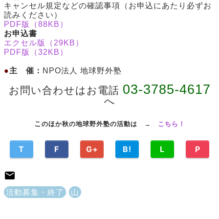
キャンセル規定などの確認事項（お申込にあたり必ずお
読みください）
PDF版（88KB）
お申込書
エクセル版（29KB）
PDF版（32KB）
●
主 催：
NPO法人 地球野外塾
03-3785-4617
お問い合わせはお電話
へ
こ
のほか秋の地球野外塾の活動は →
こちら！
T
F
G+
B!
L
P
活動募集・終了
山