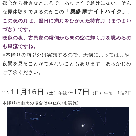
都心から身近なところで、ありそうで意外にない、そん
「奥多摩ナイトハイク」
な原体験をできるのが
この
。
この夜の月は、翌日に満月をひかえた
待宵月（まつよい
づき）です。
晩秋の夜、古民家の縁側から東の空に輝く月を眺めるの
も風流ですね。
※本降りの雨以外は実施するので、天候によっては月や
夜景を見ることができないこともあります。あらかじめ
ご了承ください。
11月16
日
17
日
〜
'13
（土）午後
（日）午前
1泊2日
本降りの雨天の場合は中止(小雨実施)