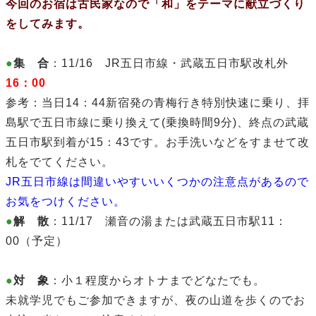
今回のお宿は古民家なので「和」をテーマに献立づくり
をしてみます。
●
集 合
：11/16
JR
五日市線・武蔵五日市駅
改札外
16：00
参考：当日14：44新宿発の青梅行き特別快速に乗り、拝
島駅で五日市線に乗り換えて(乗換時間9分)、終点の武蔵
五日市駅到着が15：43です。お手洗いなどをすませて改
札をでてください。
JR五日市線は間違いやすいいくつかの注意点があるので
お気をつけください。
●
解 散
：11/17 瀬音の湯または
武蔵五日市駅
11：
00（予定）
●
対 象
：小１程度からオトナまでどなたでも。
未就学児でもご参加できますが、
夜の山道を歩くのでお