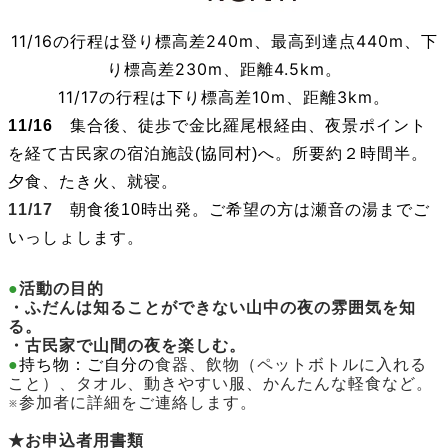
11/16の行程は登り標高差240m、最高到達点440m、下
り標高差230m、距離4.5km。
11/17の行程は下り標高差10m、距離3km。
11/16
集合後、徒歩で金比羅尾根経由、夜景ポイント
を経て古民家の宿泊施設(協同村)
へ。所要
約２時間半。
夕食、たき火、就寝。
11/17
朝食後10時出発。ご希望の方は瀬音の湯までご
いっしょします。
●
活動の目的
・ふだんは知ることができない山中の夜の雰囲気を知
る。
・古民家で山間の夜を楽しむ。
●
持ち物：ご自分の
食器、飲物（ペットボトルに入れる
こと）、タオル、動きやすい服、かんたんな軽食など。
※参加者に詳細をご連絡します。
★お申込者用書類