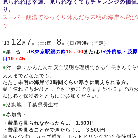
見られれば幸運、見られなくてもチャレンジの価値
り。
スーパー銭湯でゆっくり休んだら未明の海岸へ飛び
う！
12
7
8
'13
月
（土)夜ー
（日)朝9時（予定）
日
日
●
集 合：
JR東京駅銀の鈴
18：00
または
JR外房線・茂
口
19：45
●
対 象：かんたんな安全説明を理解できる年長さんくら
大人までどなたでも。
ただし
未明の海岸で2時間くらい寒さに耐えられる方。
親子連れでもおひとりでもご参加できますが小３までの
んは必ず保護者とともにご参加ください。
●
活動地：千葉県長生村
●
参加費：
・
彗星を見られなかったら… 1,500円
・彗星を見ることができたら！
…
3,500円
朝食(パン類、カップ麺類、ホットドリンク類)と保険料込