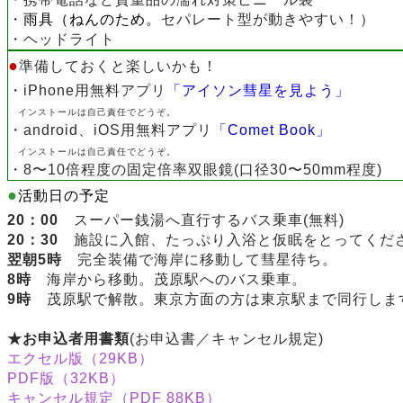
・
雨具（ねんのため。
セパレート型が動きやすい！）
・
ヘッドライト
●
準備しておくと楽しいかも！
・iPhone用無料アプリ
「アイソン彗星を見よう」
インストールは自己責任でどうぞ。
・android、iOS用無料アプリ
「Comet Book」
インストールは自己責任でどうぞ。
・8〜10倍程度の固定倍率双眼鏡(口径30〜50mm程度)
●
活動日の予定
20：00
スーパー銭湯へ直行するバス乗車(無料)
20：30
施設に入館、たっぷり入浴と仮眠をとってくだ
翌朝5時
完全装備で海岸に移動して彗星待ち。
8時
海岸から移動。茂原駅へのバス乗車。
9時
茂原駅で解散。東京方面の方は東京駅まで同行しま
★お申込者用書類
(お申込書／キャンセル規定)
エクセル版（29KB）
PDF版（32KB）
キャンセル規定（PDF 88KB）