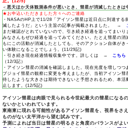
止。(12/5)
＜
悪天ほか天体観測条件が悪いとき、彗星が消滅したときは
★お申込いただきました方々へのご連絡
・NASAのHP上で11/28「アイソン彗星は近日点に到達する
滅したようだ」という主旨の記事が掲載されました。 →
まだ確認がとれていないので、引き続き経過を追ってまいり
みなさんもぜひ経過を追ってみてください。たとえ彗星の消
もに
この活動が
消滅したとしても、その
アクション自体が
き
い体験になることでしょう。(11/29記)
・引き続き現在経過情報収集中です。詳しくは
→
こちら
（12/3記
）
・アイソン彗星の消滅を確認しました。現在光度を増しつつ
ブジョイ彗星の観察に変更を考えましたが、当初アイソン彗
待したような大きさは期待できない
と予想されるため、本活
止します。
(12/5記)
アイソン彗星は肉眼で見られる今世紀最大の彗星になる
ないかといわれています。
東南東に現れる可能性があるアイソン彗星を、視界をさ
ものがない太平洋から望む試みです。
予測によれば
当日は
彗星の明るさと角度のバランスがよ