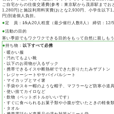
ご自宅からの往復交通費(参考：
東京駅から茂原駅までお
1,280円
)と施設利用料実費(おとな2,930円、小学生以下1,
円)別途個人負担。
●
定 員：
15人
20人程度（最少催行人数8人） 締切：12/5
●
活動の目的
寒い季節でもワクワクできる目的をもって自然に親しも
●
持ち物：
以下すべて必携
・暖かい服
・
汚れてもよい靴
・
以下のお荷物が入るザック
・携帯できるイスや断熱材でできた折りたたみザブトン
・レジャーシートやサバイバルシート
・マイカップとマイ箸
・
手袋やスキー帽のような帽子、マフラーなど防寒小道
・使い捨てカイロなど
・
飲物（ペットボトルがいいです）
・
すぐに食べられるお菓子類や小腹が空いたときの軽食
・
タオル
・
携帯電話など貴重品の濡れ対策ビニール袋