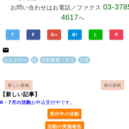
03-378
お問い合わせはお電話／ファクス
4617
へ
T
F
G+
B!
L
P
カルチャー
海
活動募集・中止
天体
新しい投稿
前の投稿
【新しい記事】
6・7月の活動
お申込受付中です。
受付中の活動
活動の実施報告