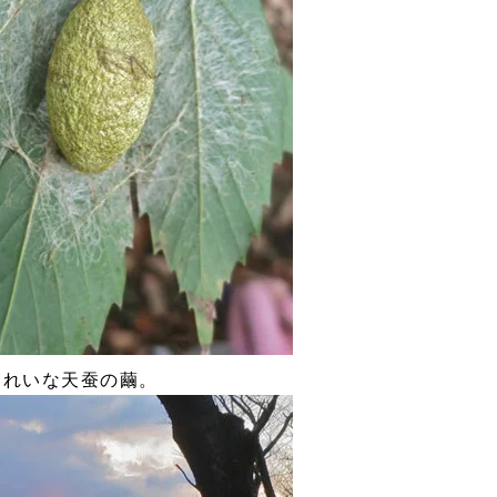
きれいな天蚕の繭。