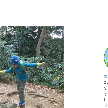
海
2
初
ま
験
プ