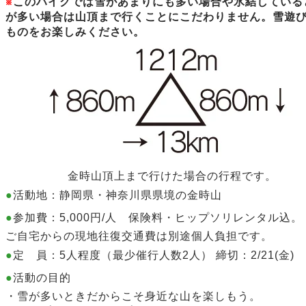
※
このハイクでは雪があまりにも多い場合や氷結している
が多い場合は山頂まで行くことにこだわりません。雪遊
ものをお楽しみください。
金時山頂上まで行けた場合の行程です。
●
活動地：静岡県・神奈川県県境の金時山
●
参加費：5,000円/人
保険料・ヒップソリレンタル込。
ご自宅からの現地往復交通費
は別途個人負担です。
●
定 員：5人程度（最少催行人数2人） 締切：2/21(金)
●
活動の目的
・雪が多いときだからこそ身近な山を楽しもう。