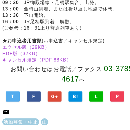
09：20
JR御殿場線・足柄駅集合、出発。
13：00
金時山到着、または折り返し地点で休憩。
13：30
下山開始。
16：00
JR足柄駅到着、解散。
(ご参考：16：31上り普通列車あり)
★お申込者用書類
(お申込書／キャンセル規定)
エクセル版（29KB）
PDF版（32KB）
キャンセル規定（PDF 88KB）
03-378
お問い合わせはお電話／ファクス
4617
へ
T
F
G+
B!
L
P
活動募集・中止
山