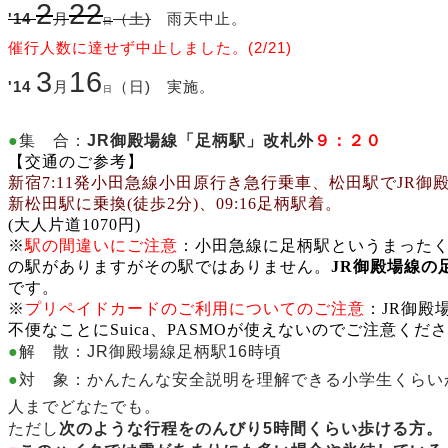
2
22
'14
月
（土)
雨天中止。
日
催行人数に達せず中止しました。(2/21)
3
16
'14
月
（日) 実施。
日
●
集 合：
JR御殿場線「足柄駅」改札外
９：２０
【交通のご参考】
新宿7:11発小田急線小田原行き急行乗車、松田駅でJR御
新松田駅に乗換(徒歩2分)、09:16足柄駅着。
(大人片道1070円)
※
駅の間違いにご注意
：小田急線に足柄駅というまった
の駅がありますがその駅ではありません。
JR御殿場線の
です。
※
プリペイドカードのご利用についてのご注意
：JR御殿
不便なことにSuica、PASMOが使えないのでご注意くだ
●
解 散：JR御殿場線足柄駅16時頃
●
対 象：かんたんな安全説明を理解できる小学生
くらい
人までどなたでも。
ただし
次のような行程をのんびり
5時間くらい
歩ける方。