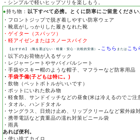
・シンプルで軽いヒップソリを楽しもう。
●
持ち物：
以下すべて必携。とくに防寒にご留意ください
・フロントジップで脱ぎ着しやすい防寒ウェア
・靴底がしっかりした履きなれた
靴
・ゲイター（スパッツ）
・軽アイゼンまたはスノースパイク
こちら
こち
【おすすめ】（靴を選ばない・軽量・安心・比較的安価）→
または
・
以下のお荷物が入るザック
・レジャーシートやサバイバルシート
・
手袋やスキー帽のような帽子、マフラーなど防寒用品
・
手袋予備(子どもは特に。)
・
飲物（ペットボトルがいいです）
・ポットにいれた飲み物
・
軽食類、サンドイッチなどの昼食(米は冷えるのでご注意
・
タオル、ハンドタオル
・サングラス、
日焼け止め、
リップクリームなど紫外線
・
携帯電話など貴重品の濡れ対策ビニール袋
・
雨具
あれば便利。
・使い捨てカイロ