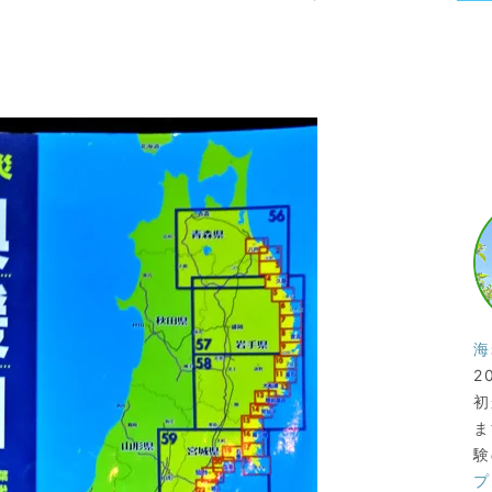
海
2
初
ま
験
プ