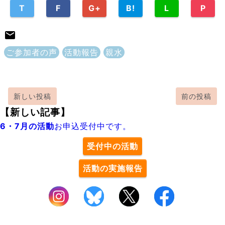
T
F
G+
B!
L
P
ご参加者の声
活動報告
親水
新しい投稿
前の投稿
【新しい記事】
6・7月の活動
お申込受付中です。
受付中の活動
活動の実施報告