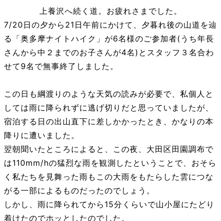
上養沢へ続く道。お疲れさまでした。
7/20日の夕から21日午前にかけて、夕暮れ後の山道を辿
る「奥多摩ナイトハイク」が6名様のご参加者(うち年長
さんから中２までのお子さんが4名)とスタッフ３名合わ
せて9名で無事終了しました。
この日も綱渡りのような天気の読みが必要で、私個人と
しては雨に降られずに逃げ切りだと思っていましたが、
宿泊する日の出山直下に差しかかったとき、かなりの本
降りに遭いました。
翌朝聞いたところによると、この夜、大田区田園調布で
は110mm/hの猛烈な雨を観測したということで、おそら
く私たちを見舞った雨もこの大雨をもたらした雲につな
がる一部によるものだったのでしょう。
しかし、雨に降られてから15分くらいで山小屋にたどり
着けたのでホッとしたのでした。