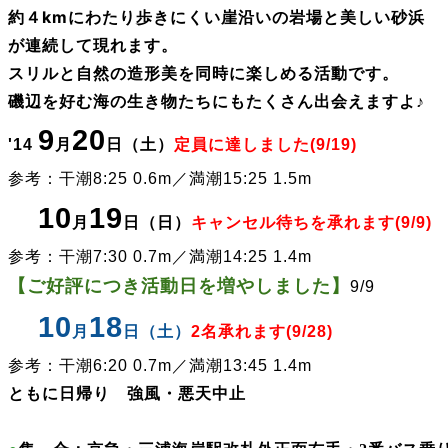
約４kmにわたり歩きにくい崖沿いの岩場と美しい砂浜
が連続して現れます。
スリルと
自然の造形美を同時に楽しめる活動です。
磯辺を好む海の生き物たちにもたくさん出会えますよ♪
9
20
'14
月
日（土）
定員に達しました(9/19)
参考：干潮8:25 0.6m／満潮15:25 1.5m
10
19
'14
月
日（日）
キャンセル待ちを承れます(9/9)
参考：干潮7:30 0.7m／満潮14:25 1.4m
【ご好評につき活動日を増やしました】
9/9
10
18
'14
月
日（土）
2名承れます(9/28)
参考：干潮6:20 0.7m／満潮13:45 1.4m
ともに
日帰り 強風・悪天中止