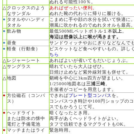
ぬれる可能性100％。
△
クロックスのよう
あればぜったい便利。
なサンダル
ぬれた靴の代わりに帰りに履ける。
●
タオルやハンディ
こまめに手や顔の水分を拭いて快適に
タオル
潮風に吹かれるのでぬれタオルも最高
●
飲み物
最低500MLペットボトル１本
以上
。
海辺は想像以上に喉が渇きます。
●
昼食
サンドウィッチやおにぎりなど
なんで
●
軽食（行動食）
ビスケットなど食べやすいもの。詳し
ちら
△
レジャーシート
あればよいが省いてもだいじょうぶ。
△
サングラス
晴れていたら大人はぜひ。
日焼け止めなど紫外線対策も併せて。
△
地図
剱崎を中心に3km四方が望ましい。
1/25000地図名は
三浦三崎
。
主催者がコピーを用意します。
●
方位磁石（コンパ
できれば
プレート型コンパス
を。
ス）
コンパスつき時計や100円ショップの
スでもかろうじて可。
●
ヘッドライト
暗くなったとき用。
または防水の懐中
両手があくヘッドライトがよい。
電灯
と予備電池
タフで信頼できるマグライトもOK。
●
マッチまたはライ
緊急時用。