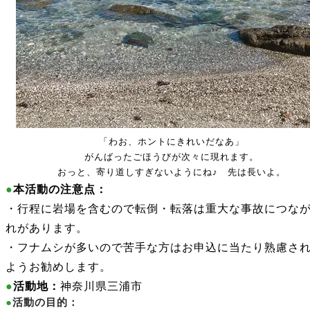
「わお、ホントにきれいだなあ」
がんばったごほうびが次々に現れます。
おっと、寄り道しすぎないようにね♪ 先は長いよ。
●
本活動の注意点：
・行程に岩場を含むので転倒・転落は重大な事故につな
れがあります。
・フナムシが多いので苦手な方はお申込に当たり熟慮さ
ようお勧めします。
●
活動地：
神奈川県三浦市
●
活動の目的：