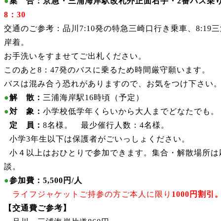
●
集 合：京急・三浦海岸駅
改札外正面右手・2番バス乗
8
：30
交通のご参考：品川7:10発の特急三崎口行き乗車、8:19
岸着。
お手洗いをすませてご出札ください。
このあと8：47発のバスに乗るため時間厳守願います。
バスは混み合う恐れがありますので、お気をつけ下さい
●
解 散：
三浦海岸駅16時頃（予定）
●
対 象：
小学校低学年くらいから大人までどなたでも。
●
定 員：
8名様。 最少催行人数：4名様。
●
小学3年生以下は保護者がごいっしょください。
●
小４以上はおひとりで参加できます。集合・解散場所は
談。
●
参加費：5,500円/人
ライフジャケットご持参の方ご本人に限り
1000円割引
【交通費ご参考
】