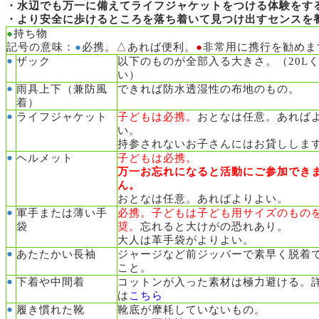
・水辺でも万一に備えてライフジャケットをつける体験をす
・より安全に歩けるところを落ち着いて
見つけ出すセンスを
●
持ち物
記号の意味：
●
必携。△あれば便利。
●
非常用に携行を勧めま
●
ザック
以下のものが全部入る大きさ。（20L
い）
●
雨具上下（兼防風
できれば防水透湿性の布地のもの。
着）
●
ライフジャケット
子どもは必携。
おとなは任意。あれば
い。
持参されないお子さんにはお貸ししま
●
ヘルメット
子どもは必携。
万一お忘れになると活動にご参加でき
ん。
おとなは任意。あればよりよい。
●
軍手または薄い手
必携。子どもは子ども用サイズのもの
袋
奨。
忘れると大けがの恐れあり。
大人は革手袋がよりよい。
●
あたたかい長袖
ジャージなど前ジッパーで素早く脱着
こと。
●
下着や中間着
コットンが入った素材は極力避ける。
は
こちら
●
履き慣れた靴
靴底が摩耗していないもの。