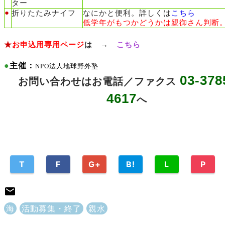
ター
●
折りたたみナイフ
なにかと便利。詳しくは
こちら
低学年がもつかどうかは親御さん判断
★
お申込用専用ページ
は →
こちら
●
主催：
NPO法人地球野外塾
03-378
お問い合わせはお電話／ファクス
4617
へ
T
F
G+
B!
L
P
海
活動募集・終了
親水