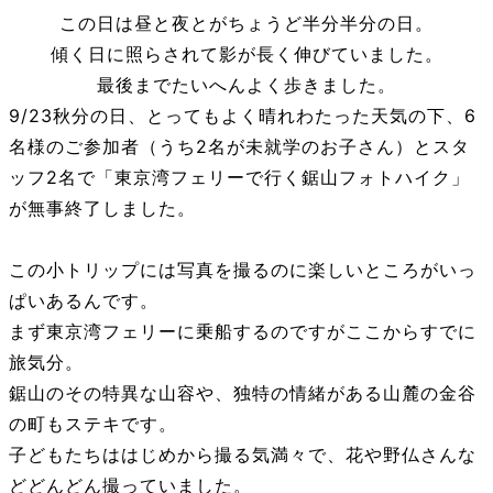
この日は昼と夜とがちょうど半分半分の日。
傾く日に照らされて影が長く伸びていました。
最後までたいへんよく歩きました。
9/23秋分の日、とってもよく晴れわたった天気の下、6
名様のご参加者（うち2名が未就学のお子さん）とスタ
ッフ2名で「東京湾フェリーで行く鋸山フォトハイク」
が無事終了しました。
この小トリップには写真を撮るのに楽しいところがいっ
ぱいあるんです。
まず東京湾フェリーに乗船するのですがここからすでに
旅気分。
鋸山のその特異な山容や、独特の情緒がある山麓の金谷
の町もステキです。
子どもたちははじめから撮る気満々で、花や野仏さんな
どどんどん撮っていました。