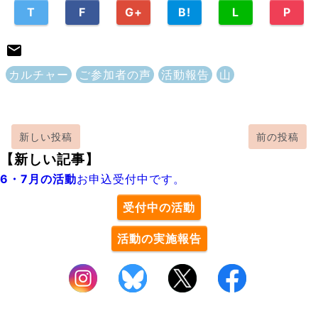
T
F
G+
B!
L
P
カルチャー
ご参加者の声
活動報告
山
新しい投稿
前の投稿
【新しい記事】
6・7月の活動
お申込受付中です。
受付中の活動
活動の実施報告