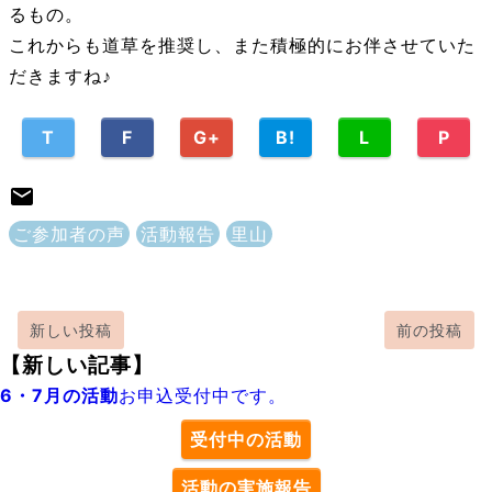
るもの。
これからも道草を推奨し、また積極的にお伴させていた
だきますね♪
T
F
G+
B!
L
P
ご参加者の声
活動報告
里山
新しい投稿
前の投稿
【新しい記事】
6・7月の活動
お申込受付中です。
受付中の活動
活動の実施報告