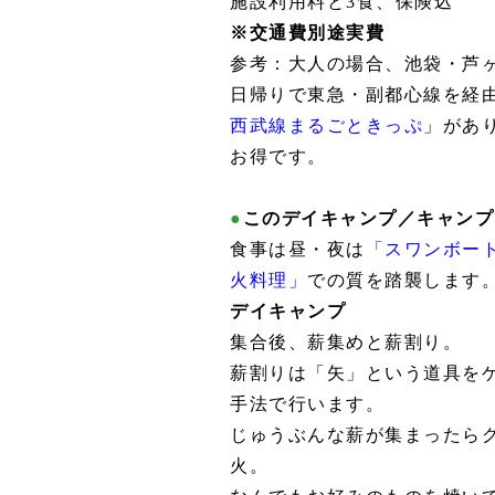
施設利用料と3食、保険込
※交通費別途実費
参考：大人の場合、池袋・芦ヶ
日帰りで東急・副都心線を経
西武線まるごときっぷ
」があ
お得です。
●
このデイキャンプ／キャンプ
食事は昼・夜は
「スワンボー
火料理」
での質を踏襲します
デイキャンプ
集合後、薪集めと薪割り。
薪割りは「矢」という道具を
手法で行います。
じゅうぶんな薪が集まったらグ
火。