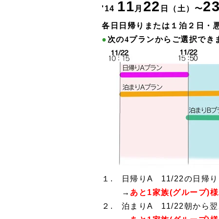
11
22
2
'14
月
日
（土）
〜
各日日帰りまたは
１泊２日・
●
次の4プランからご選択でき
１. 日帰りA 11/22の日帰り
→
あと1家族(グループ)様
２. 泊まりA 11/22朝から