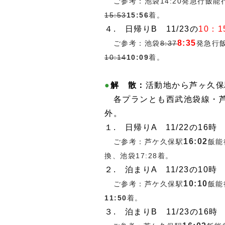
ご参考：池袋14:20発急行飯
15:53
15:56
着。
４. 日帰りB 11/23の
10：1
8:35
ご参考：
池袋
8:37
発急行
10:14
10:09
着。
●
解 散：
活動地から芦ヶ久保
各プランとも西武池袋
線・
外。
１. 日帰りA 11/22の16時
16:02
ご参考：芦ケ久保駅
飯能
換、池袋17:28着。
２. 泊まりA 11/23の10時
10
:
10
ご参考：芦ケ久保駅
飯能
11
:50
着。
３. 泊まりB 11/23の16時