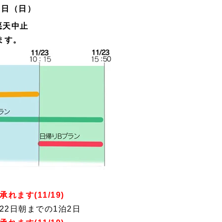
3
日
（日）
悪天中止
ます。
承れます(11/19)
翌22日朝までの1泊2日