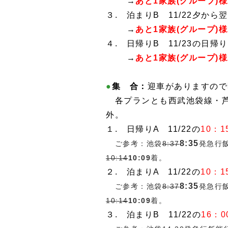
→
あと1家族(グループ)様
３. 泊まりB 11/22夕から
→
あと
1家族(グループ)様承
４. 日帰りB 11/23の日帰り
→
あと1家族
(グループ)
様
●
集 合：
迎車がありますので
各プランとも西武池袋
線・
外。
１. 日帰りA 11/22の
10：1
8:35
ご参考：池袋
8:37
発急行
10:14
10:09
着。
２. 泊まりA 11/22の
10：1
8:35
ご参考：
池袋
8:37
発急行
10:14
10:09
着。
３. 泊まりB 11/22の
16：0