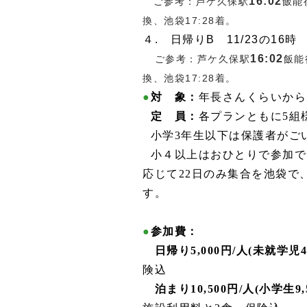
16:02
ご参考：芦ケ久保駅
飯能
換、池袋17:28着。
４. 日帰りB 11/23の16時
16:02
ご参考：芦ケ久保駅
飯能
換、池袋17:28着。
●
対 象：
年長さんくらいから
●
定 員：
各プランともに5組様
●
小学3年生以下は保護者がご
●
小４以上はおひとりで参加で
応じて22日のみ集合を池袋で
す。
●
参加費：
日帰り5,000円/人(未就学児4,
険込
泊まり10,500円/人(小学生9,