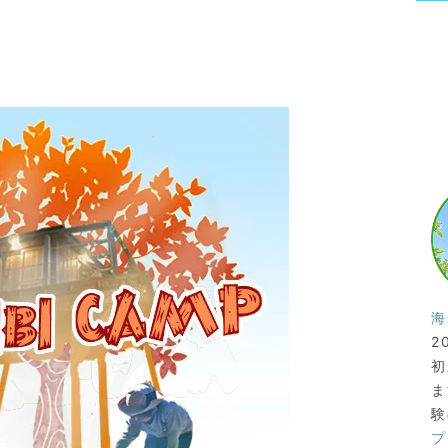
海
2
初
ま
験
プ