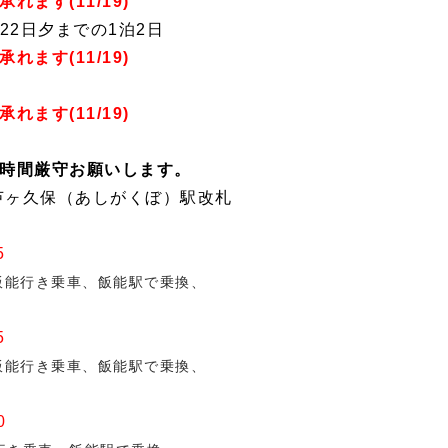
承れます(11/19)
翌22日夕までの1泊2日
れます(11/19)
承れます(11/19)
時間厳守お願いします。
芦ヶ久保（あしがくぼ）駅
改札
5
飯能行き乗車、飯能駅で乗換、
5
飯能行き乗車、飯能駅で乗換、
0