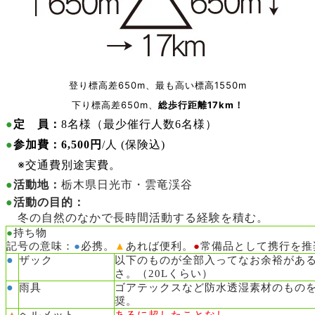
登り標高差650m、最も高い標高1550m
下り標高差650m、
総歩行距離17km！
●
定 員：
8名様（最少催行人数6名様）
●
参加費
：
6,500円
/人
(保険込)
※交通費別途実費。
●
活動地：
栃木県日光市・雲竜渓谷
●
活動の目的：
冬の自然のなかで長時間活動する経験を積む。
●
持ち物
記号の意味：
●
必携。
▲
あれば便利。
●
常備品として携行を推
●
ザック
以下のものが全部入ってなお余裕があ
さ。（20Lくらい）
●
雨具
ゴアテックスなど防水透湿素材のもの
奨。
▲