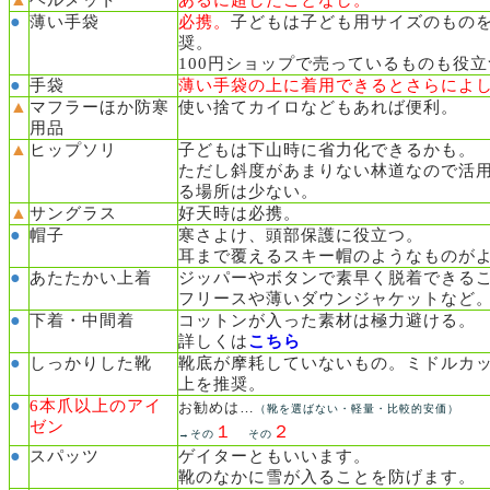
ヘルメット
あるに超したことなし。
●
薄い手袋
必携。
子どもは子ども用サイズのもの
奨。
100円ショップで売っているものも役立
●
手袋
薄い手袋の上に着用できるとさらによ
▲
マフラーほか防寒
使い捨てカイロなどもあれば便利。
用品
▲
ヒップソリ
子どもは下山時に省力化できるかも。
ただし斜度があまりない林道なので活
る場所は少ない。
▲
サングラス
好天時は必携。
●
帽子
寒さよけ、頭部保護に役立つ。
耳まで覆えるスキー帽のようなものが
●
あたたかい上着
ジッパーやボタンで素早く脱着できる
フリースや薄いダウンジャケットなど
●
下着・中間着
コットンが入った素材は極力避ける。
詳しくは
こちら
●
しっかりした靴
靴底が摩耗していないもの。ミドルカ
上を推奨。
●
6本爪以上のアイ
お勧めは…
（靴を選ばない・軽量・比較的安価）
ゼン
１
２
→その
その
●
スパッツ
ゲイターともいいます。
靴のなかに雪が入ることを防げます。