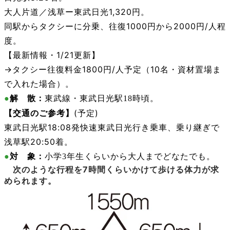
大人片道／浅草ー東武日光1,320円。
同駅からタクシーに分乗、往復1000円から2000円/人程
度。
【最新情報・1/21更新】
→タクシー往復料金1800円/人予定（10名・資材置場ま
で入れた場合）。
・東武日光駅
●
解 散：
東武線
18時頃。
【交通のご参考】
(予定)
東武日光駅18:08発快速東武日光行き乗車、乗り継ぎで
浅草駅20:50着。
●
対 象
：
小学3年生くらいから大人までどなたでも。
次のような行程を7
時間くらいかけて
歩ける体力が求
められます。