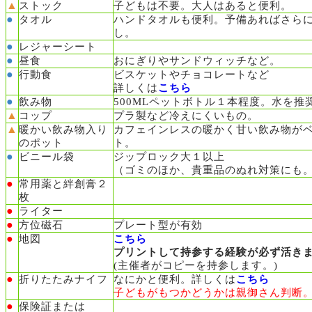
▲
ストック
子どもは不要。
大人はあると便利。
●
タオル
ハンドタオルも便利。
予備あればさら
し。
●
レジャーシート
●
昼食
おにぎりやサンドウィッチなど。
●
行動食
ビスケットやチョコレートなど
詳しくは
こちら
●
飲み物
500MLペットボトル１本程度。水を推
▲
コップ
プラ製など冷えにくいもの。
▲
暖かい飲み物入り
カフェインレスの暖かく甘い飲み物が
のポット
ト。
●
ビニール袋
ジップロック大１以上
（ゴミのほか、貴重品のぬれ対策にも
●
常用薬と絆創膏２
枚
●
ライター
●
方位磁石
プレート型が有効
●
地図
こちら
プリントして持参する経験が必ず活き
(主催者がコピーを持参します。)
●
折りたたみナイフ
なにかと便利。詳しくは
こちら
子どもがもつかどうかは親御さん判断
●
保険証または