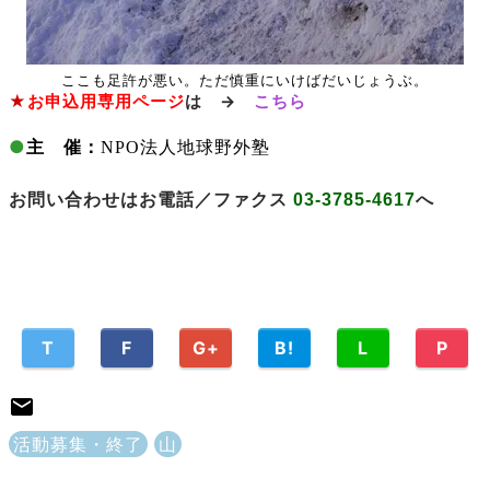
ここも足許が悪い。ただ
慎重にいけばだいじょうぶ。
★
お申込用専用ページ
は →
こちら
●
主 催：
NPO法人地球野外塾
お問い合わせはお電話／ファクス
03-3785-4617
へ
T
F
G+
B!
L
P
活動募集・終了
山