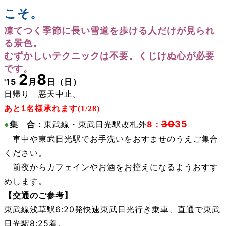
こそ。
凍てつく季節に
長い雪道を歩ける人だけが見られ
る景色
。
むずかしいテクニックは不要。くじけぬ心が必要
です。
2
8
'15
月
日
（日）
日帰り 悪天中止。
あと1
名様承れます
(1/28)
30
35
・東武日光駅改札外
8：
●
集 合：
東武線
車中や東武日光駅でお手洗いをおすませのうえご集合
ください。
前夜からカフェインやお酒をお控えになるようおすす
めします。
【交通のご参考
】
東武線浅草駅6:20発快速東武日光行き乗車、直通で東武
日光駅8:25着。