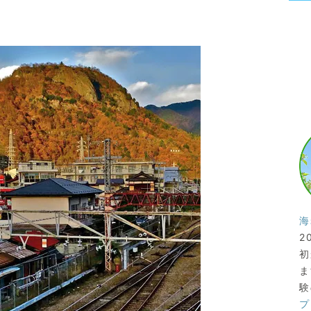
海
2
初
ま
験
プ