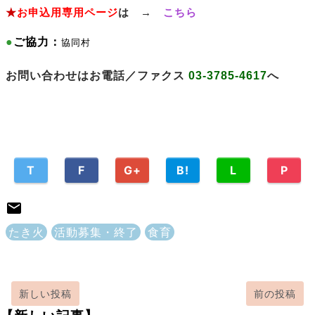
★
お申込用専用ページ
は →
こちら
●
ご協力：
協同村
お問い合わせはお電話／ファクス
03-3785-4617
へ
T
F
G+
B!
L
P
たき火
活動募集・終了
食育
新しい投稿
前の投稿