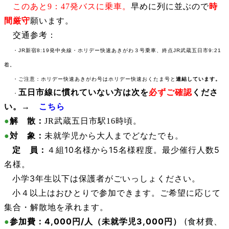
このあと9：47発バスに乗車。
早めに列に並ぶので
時
間厳守
願います。
交通参考：
・JR新宿8:19発中央線・ホリデー快速あきがわ３号乗車、
終点JR武蔵五日市
9:21
着。
・ご注意：ホリデー快速あきがわ号はホリデー快速おくたま号と
連結しています。
五日市線に慣れていない方は次を
必ずご確認
くださ
・
い。→
こちら
●
解 散：
JR武蔵五日市駅16時頃。
：
未就学児から大人までどなたでも。
●
対 象
●
定 員：
４組10名様から15名様程度。最少催行人数5
名様。
●
小学3年生以下は保護者がごいっしょください。
●
小４以上はおひとりで参加できます。ご希望に応じて
集合・解散地を承れます。
：
4,000円/人（未就学児3,000円）
(食材費、
●
参加費