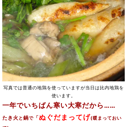
写真では普通の地鶏を使っていますが当日は比内地鶏を
使います。
一年でいちばん寒い大寒だから……
ぬぐだまってげ
たき火
鍋
「
と
で
(暖まっておい