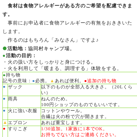
食材は食物アレルギーがある方のご希望を配慮できま
す。
事前にお申込者に食物アレルギーの有無をおききいた
します。
作るのはもちろん「みなさん」ですよ♪
●
活動地：
協同村キャンプ場。
●
活動の目的：
・火の扱い方をしっかりと身につける。
・火を利用して「暖まる、調理する」体験をする。
●
持ち物
記号の意味：
●
必携。
▲
あれば便利。
●追加の持ち物
●
ザック
以下のものが全部入る大きさ。（20Lくら
い）
●
雨具
ねんのため。
100円ショップのものでもいいです。
●
火に強い衣服
コットンやウール。
合繊は火の粉で穴が開きます。
▲
エプロン
あれば重宝します。
●
すりこぎ
1/30追加。1家族に1本でOK。
お持ちでない方はご連絡ください。