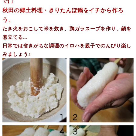
」
で)
秋田の郷土料理・きりたんぽ鍋をイチから作ろ
う。
たき火をおこして米を炊き、
鶏ガラスープを作り、
鍋を
煮立てる…
日常では省きがちな調理のイロハを親子でのんびり楽し
みましょう♪