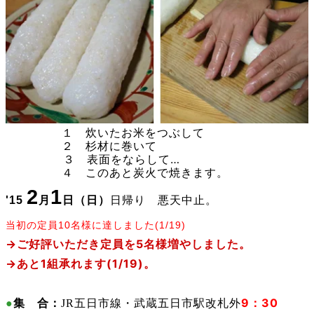
１ 炊いたお米をつぶして
２ 杉材に巻いて
３ 表面をならして…
４ このあと炭火で焼きます。
2
1
日帰り 悪天中止。
'15
月
日
（日）
当初の定員10名様に達しました(1/19)
→ご好評いただき定員を5名様増やしました。
→あと1組承れます(1/19)。
9：30
●
集 合：
JR五日市
線・武蔵五日市駅
改札外