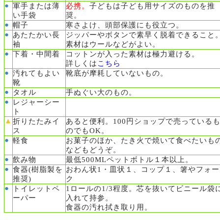
●
軍手または薄
必携。
子どもは子ども用サイズのものを推
い手袋
奨。
●
帽子
寒さよけ、頭部保護にも役立つ。
●
あたたかい長
ジッパーやボタンで素早く脱着できること
袖
素材はウールなどがよい。
●
下着・中間着
コットンが入った素材は極力避ける。
詳しくは
こちら
●
汚れてもよい
靴底が摩耗していないもの。
靴
●
タオル
手ぬぐい大のもの。
●
レジャーシー
ト
▲
折りたたみイ
あると便利。100円ショップで売っている
ス
のでもOK。
●
軽食
お菓子のほか、たき火で焼いて食べたいも
などもどうぞ。
●
飲み物
最低500MLペットボトル１本以上。
●
食器(樹脂製を
おわん状1・皿状１、コップ１、箸やフォー
推奨)
ク
●
トイレットペ
1ロールの1/3程度。芯を抜いてビニール袋
ーパー
入れて持参。
食器の汚れ拭き取り用。