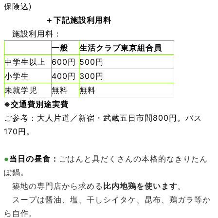
保険込)
＋下記施設利用料
施設利用料：
一般
生活クラブ東京組合員
中学生以上
600円
500円
小学生
400円
300円
未就学児
無料
無料
※交通費別途実費
ご参考：大人片道／新宿・武蔵五日市間800円。バス
170円。
：
ごはんと具だくさんの本格的なきりたん
●
当日の昼食
ぽ鍋。
築地の専門店から求める
比内地鶏を使います
。
スープは醤油、塩、干しシイタケ、昆布、鶏ガラ等か
ら自作。