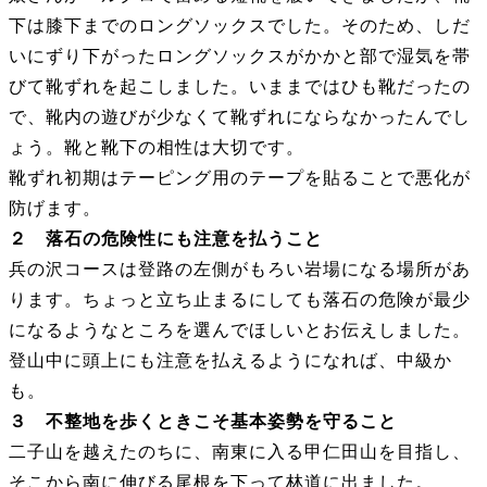
下は膝下までのロングソックスでした。そのため、しだ
いにずり下がったロングソックスがかかと部で湿気を帯
びて靴ずれを起こしました。いままではひも靴だったの
で、靴内の遊びが少なくて靴ずれにならなかったんでし
ょう。靴と靴下の相性は大切です。
靴ずれ初期はテーピング用のテープを貼ることで悪化が
防げます。
２ 落石の危険性にも注意を払うこと
兵の沢コースは登路の左側がもろい岩場になる場所があ
ります。ちょっと立ち止まるにしても落石の危険が最少
になるようなところを選んでほしいとお伝えしました。
登山中に頭上にも注意を払えるようになれば、中級か
も。
３ 不整地を歩くときこそ基本姿勢を守ること
二子山を越えたのちに、南東に入る甲仁田山を目指し、
そこから南に伸びる尾根を下って林道に出ました。