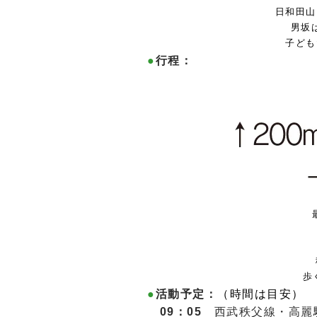
日和田山
男坂
子ども
●
行程：
歩
●
活動予定：
（時間は目安）
09：05
西武秩父線・高麗