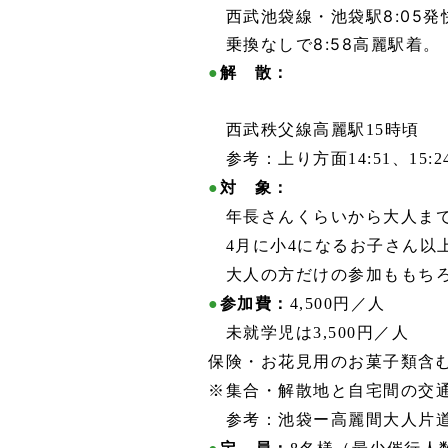
西武池袋線・池袋駅8:05発
乗換なしで8:58高麗駅着。
●
解 散：
西武秩父線高麗駅15時頃
参考：上り方面14:51、15:
●
対 象
：
年長さんくらいから大人まで
4月に小4になるお子さん以
大人の方だけの参加ももちろ
●
参加費
：
4,500円／人
未就学児は3,500円／人
保険・お花見用のお菓子類含
※集合・解散地と自宅間の交
参考：池袋ー高麗間大人片道