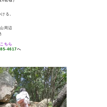
数6名様）
つける。
。
山周辺
塾
こちら
785-4617
へ