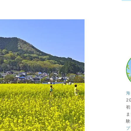
海
2
初
ま
験
プ