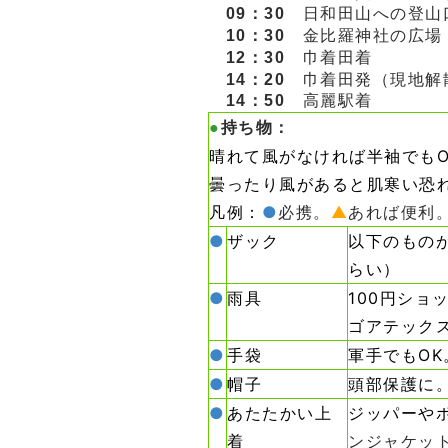
09：30
日和田山への登山
10：30
金比羅神社の広場
12：30
巾着田着
14：20
巾着田発（現地解
14：50
高麗駅着
●
持ち物：
晴れて風がなければ半袖でもO
曇ったり風があると肌寒い恐
凡例：
●
必携。
▲
あれば便利
●
ザック
以下のもの
らい）
●
雨具
100円ショ
ゴアテック
●
手袋
軍手でもOK
●
帽子
頭部保護に
●
あたたかい上
ジッパーや
着
ンジャケッ