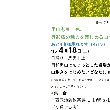
登ってき
里山も春一色。
奥武蔵の魅力を楽しめるコ
あと4名様承れます（4/13）
4
18
'15
月
日
(土)
日帰り・
悪天中止
日和田山はちょっとした岩場
山歩きをはじめたいどなたに
※
当日は菜の花を楽しめると予想していますが
あらかじめご了承ください。
●
集 合：
西武池袋線高麗(こま
)駅改
【交通ご参考】