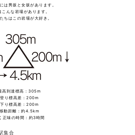
には男坂と女坂があります。
はこんな岩場があります。
たちはこの岩場が大好き。
最高到達標高：305m
登り標高差
：
200m
下り標高差
：
200m
移動距離
：
約4.5km
く正味の時間
：
約3時間
駅集合