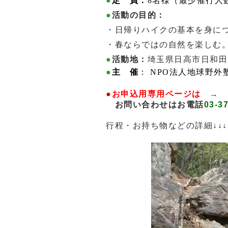
●
定 員：
8名様（最少催行人
●
活動の目的：
・日帰りハイクの基本を身に
・春ならではの自然を楽しむ
●
活動地：
埼玉県日高市日和田
●
主 催
：
NPO法人地球野外
●
お申込用専用ページは →
お問い合わせはお電話
03-3
行程・お持ち物などの詳細
↓↓↓