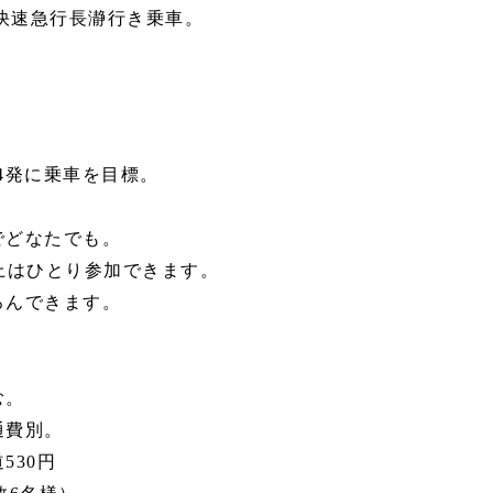
快速急行
長瀞行き
乗車。
24発に乗車を目標。
どなたでも。
上はひとり参加できます。
んできます。
む。
通費
別。
53
0円