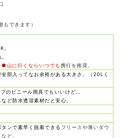
口
散もできます）
K。
れ。
。
●山に行くならいつでも
携行を推奨。
が全部入ってなお余裕がある大きさ。（20Lく
ップのビニール雨具でもいいけど…
スなど防水透湿素材だと安心。
。
。
ボタンで素早く脱着できる
フリースや薄いダウ
トなど。