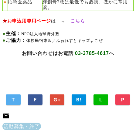
▲
応急医薬品
絆創膏2枚は最低でも必携。ほかに常用
薬。
★
お申込用専用ページ
は →
こちら
●
主催：
NPO法人地球野外塾
●
ご協力：
体験民宿東沢／ふぉれすとキッズよこぜ
お問い合わせはお電話
03-3785-4617
へ
T
F
G+
B!
L
P
活動募集・終了