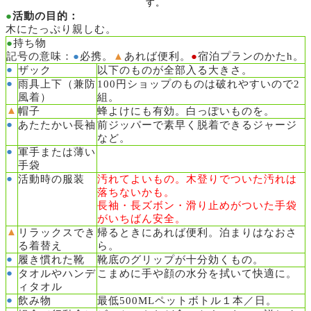
す。
●
活動の目的：
木にたっぷり親しむ。
●
持ち物
記号の意味：
●
必携。
▲
あれば便利。
●
宿泊プランのかたh。
●
ザック
以下のものが全部入る大きさ。
●
雨具上下（兼防
100円ショップのものは破れやすいので2
風着）
組。
▲
帽子
蜂よけにも有効。白っぽいものを。
●
あたたかい長袖
前ジッパーで素早く脱着できるジャージ
など。
●
軍手または薄い
手袋
●
活動時の服装
汚れてよいもの。木登りでついた汚れは
落ちないかも。
長袖・長ズボン・滑り止めがついた手袋
がいちばん安全。
▲
リラックスでき
帰るときにあれば便利。泊まりはなおさ
る着替え
ら。
●
履き慣れた靴
靴底のグリップが十分効くもの。
●
タオルやハンデ
こまめに手や顔の水分を拭いて快適に。
ィタオル
●
飲み物
最低500MLペットボトル１本／日。