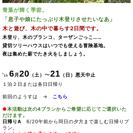
青葉が輝く季節。
「息子や娘にたっぷり木登りさせたいなあ」
木と遊び、木の中で暮らす2日間です。
木登り、木のブランコ、ターザンごっこ……
貸切ツリーハウスはいつでも使える冒険基地。
夜は集めた薪でたき火をしましょう。
6
20
21
〜
'
月
（
土）
（
日）
悪天中止
15
１泊２日
または各日
日帰り
前回のようすは →
こちら
●
本活動は次の4プランからご希望に応じてご選択いた
だけます。
日帰りA
6/20午前から同日の夕方まで楽しむ日帰りプ
ラン。