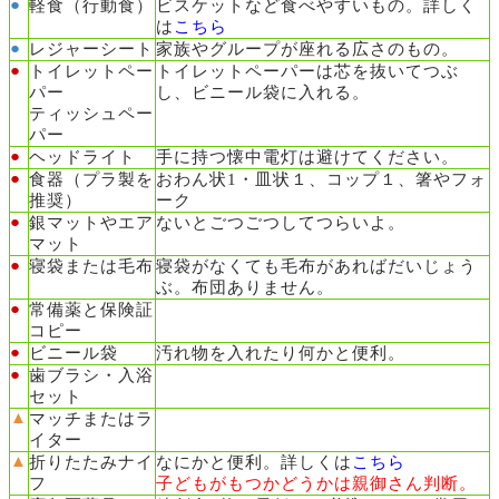
●
軽食（行動食）
ビスケットなど食べやすいもの。詳しく
は
こちら
●
レジャーシート
家族やグループが座れる広さのもの。
●
トイレットペー
トイレットペーパーは芯を抜いてつぶ
パー
し、ビニール袋に入れる。
ティッシュペー
パー
●
ヘッドライト
手に持つ懐中電灯は避けてください。
●
食器（プラ製を
おわん状1・皿状１、コップ１、箸やフォ
推奨）
ーク
●
銀マットやエア
ないとごつごつしてつらいよ。
マット
●
寝袋または毛布
寝袋がなくても毛布があればだいじょう
ぶ。布団ありません。
●
常備薬と保険証
コピー
●
ビニール袋
汚れ物を入れたり何かと便利。
●
歯ブラシ・入浴
セット
▲
マッチまたはラ
イター
▲
折りたたみナイ
なにかと便利。詳しくは
こちら
フ
子どもがもつかどうかは親御さん判断。