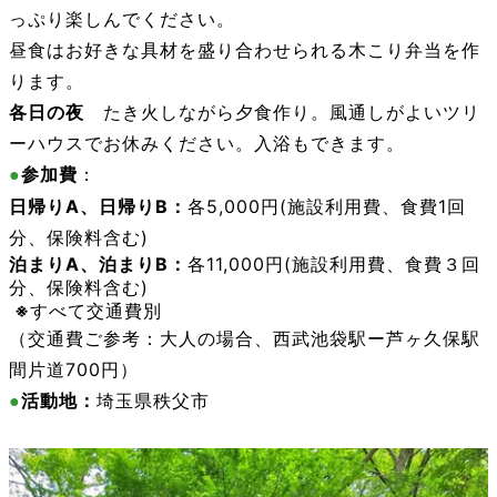
っぷり楽しんでください。
昼食はお好きな具材を盛り合わせられる木こり弁当を作
ります。
各日の夜
たき火しながら夕食作り。風通しがよいツリ
ーハウスでお休みください。入浴もできます。
●
参加費
：
日帰りA
、
日帰りB
：
各5,000円(施設利用費、食費1回
分、保険料含む)
泊まりA
、
泊まりB
：
各11,000円(施設利用費、食費３回
分、保険料含む)
※
すべて交通費別
（交通費ご参考：大人の場合、西武池袋駅ー芦ヶ久保駅
間片道700円）
●
活動地：
埼玉県秩父市