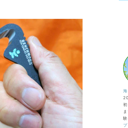
海
2
初
ま
験
プ