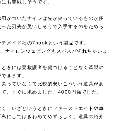
のにも苦戦しそうです。
の刃がついたナイフは先が尖っているものが多
尖った刃先が災いしそうで入手するのをためら
チメイド社の7hookという製品です。
ん、ナイロンウェビングもスパスパ切れちゃいま
うときには要救護者を傷つけることなく革製の
ができます。
、尖っていなくて比較的安いこういう道具があ
て、すぐに求めました。4000円強でした。
なく、いざというときにファーストエイドや車
「私にしてはきわめてめずらしく」道具の紹介