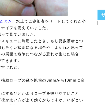
たとき
、水上でご参加者をリードしてくれた小
にナイフを備えていました。
思って見ていました。
レスキューに利用したとき、もし要救護者とつ
側も危うい状況になる場合や、よかれと思って
外の展開で危険につながる恐れが生じた場合
でてきます。
ですけれど。
補助ロープの径を以前の8mmから10mmに変
りにするひとがよりロープを握りやすいこと
プ径が太い方がよく効くからですが、いざとい