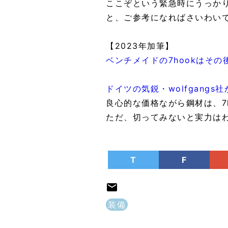
ここぞという緊急時にうっか
と、ご参考になればさいわい
【2023年加筆】
ベンチメイドの7hookはその
ドイツの気鋭・wolfgang
良心的な価格ながら鋼材は、7h
ただ、切ってみないと実力は
T
F
装備