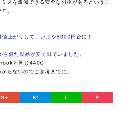
りミスを激減できる安全な刃物があるというこ
です。
後値上がりして、いまや8000円台に！
s社から似た製品が安く出ていました。
ookと同じ440C。
わからないのでご参考までに。
G+
B!
L
P