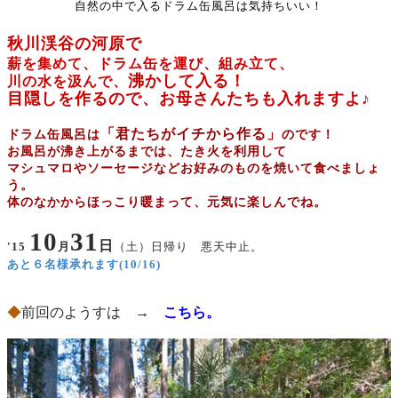
自然の中で入るドラム缶風呂は気持ちいい！
秋川渓谷の河原で
薪を集めて、ドラム缶を運び、組み立て、
沸かして入る！
川の水を汲んで、
目隠しを作るので、お母さんたちも入れますよ♪
「
君たちが
イチから作る」
ドラム缶風呂は
のです！
お風呂が沸き上がるまでは、たき火を利用して
マシュマロやソーセージなどお好みのものを焼いて食べましょ
う。
体のなかからほっこり暖まって、元気に楽しんでね。
10
31
日
'15
月
（土）
日帰り 悪天中止。
あと６名様承れます(10/16)
◆
前回のようすは →
こちら。