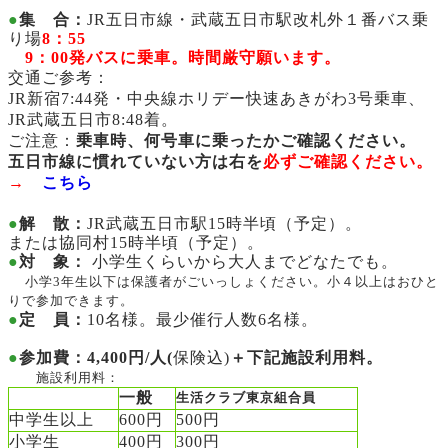
●
集 合：
JR五日市線・武蔵五日市駅改札外１番バス乗
り場
8：55
9：00発バスに乗車。時間厳守願います。
交通ご参考：
JR新宿7:44発・中央線ホリデー快速あきがわ3号乗車、
JR武蔵五日市
8:48
着。
ご注意：
乗車時、何号車に乗ったかご確認ください。
五日市線に慣れていない方は右を
必ずご確認ください。
→
こちら
●
解 散：
JR武蔵五日市駅15時半頃（予定）。
または協同村15時半頃（予定）。
●
対 象：
小学生くらいから大人までどなたでも。
小学3年生以下は保護者がごいっしょください。
小４以上はおひと
りで参加できます。
●
定 員：
10名様。最少催行人数6名様。
●
参加費
：
4,400円/人(
保険込)
＋下記施設利用料。
施設利用料：
一般
生活クラブ東京組合員
中学生以上
600円
500円
小学生
400円
300円