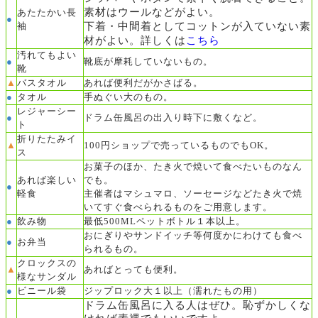
素材はウールなどがよい。
あたたかい長
●
下着・中間着として
コットンが入ていない素
袖
材がよい。
詳しくは
こちら
汚れてもよい
●
靴底が摩耗していないもの。
靴
▲
バスタオル
あれば便利だがかさばる。
●
タオル
手ぬぐい大のもの。
レジャーシー
●
ドラム缶風呂の出入り時下に敷くなど。
ト
折りたたみイ
▲
100円ショップで売っているものでもOK。
ス
お菓子のほか、たき火で焼いて食べたいものなん
あれば楽しい
でも。
●
軽食
主催者はマシュマロ、ソーセージなどたき火で焼
いてすぐ食べられるものをご用意します。
●
飲み物
最低500MLペットボトル１本以上。
おにぎりやサンドイッチ等何度かにわけても食べ
●
お弁当
られるもの。
クロックスの
▲
あればとっても便利。
様なサンダル
●
ビニール袋
ジップロック大１以上（濡れたもの用）
ドラム缶風呂に入る人はぜひ。恥ずかしくな