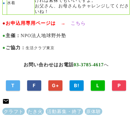
ければ
素裸でもいいですよ。
●
水着
お父さん、お母さんもチャレンジしてくださ
いね！
●
お申込用専用ページは →
こちら
●
主催：
NPO法人地球野外塾
●
ご協力：
生活クラブ東京
お問い合わせはお電話
03-3785-4617
へ
T
F
G+
B!
L
P
クラフト
たき火
活動募集・終了
原体験