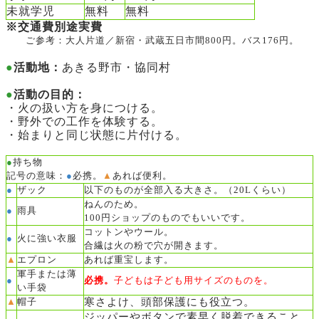
未就学児
無料
無料
※交通費別途実費
ご参考：大人片道／新宿・武蔵五日市間800円。バス176円。
●
活動地：
あきる野市・協同村
●
活動の目的：
・火の扱い方を身につける。
・野外での工作を体験する。
・始まりと同じ状態に片付ける。
●
持ち物
記号の意味：
●
必携。
▲
あれば便利。
●
ザック
以下のものが全部入る大きさ。（20Lくらい）
ねんのため。
●
雨具
100円ショップのものでもいいです。
コットンやウール。
●
火に強い衣服
合繊は火の粉で穴が開きます。
▲
エプロン
あれば重宝します。
軍手または薄
●
必携。
子どもは子ども用サイズのものを。
い手袋
寒さよけ、頭部保護にも役立つ。
▲
帽子
ジッパーやボタンで素早く脱着できること。