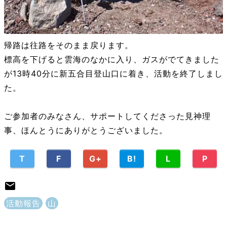
帰路は往路をそのまま戻ります。
標高を下げると雲海のなかに入り、ガスがでてきました
が13時40分に新五合目登山口に着き、活動を終了しまし
た。
ご参加者のみなさん、サポートしてくださった見神理
事、ほんとうにありがとうございました。
T
F
G+
B!
L
P
活動報告
山