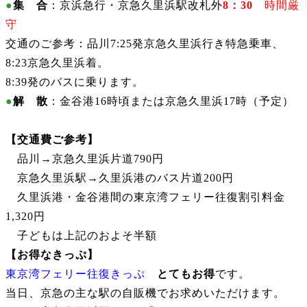
●
集 合
：京浜急行・京急久里浜駅
改札外
8
：30
時間厳
守
交通のご参考：品川7:25発京急久里浜行き特急乗車、
8:23京急久里浜着。
8:39発のバスに乗ります。
●
解 散
：金谷港16時頃または京急久里浜17時（予定）
【交通費ご参考
】
品川→京急久里浜片道790円
京急久里浜駅→久里浜港のバス片道200円
久里浜港・金谷港間の東京湾フェリー往復割引料金
1,320円
子どもは上記のおよそ半額
【お得なきっぷ
】
東京湾フェリー往復きっぷ
とてもお得
です。
当日、京急の主な駅の自販機でお求めいただけます。