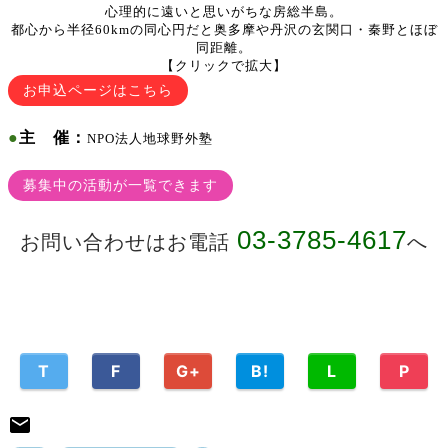
心理的に遠いと思いがちな房総半島。
都心から半径60kmの同心円だと奥多摩や丹沢の玄関口・秦野とほぼ
同距離。
【クリックで拡大】
お申込ページはこちら
●
主 催：
NPO法人地球野外塾
募集中の活動が一覧できます
03-3785-4617
お問い合わせはお電話
へ
T
F
G+
B!
L
P