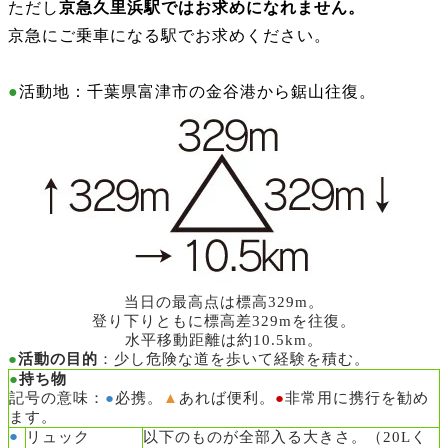
ただし
京急久里浜駅ではお求めになれません。
京急にご乗車になる駅でお求めください。
●
活動地：千葉県富津市の金谷港から鋸山往復。
当日の最高点は標高329m。
登り下りともに標高差329mを往復。
水平移動距離は約10.5km。
●
活動の目的
：少し危険な道を歩いて経験を積む。
●
持ち物
記号の意味：
●
必携。
▲
あれば便利。
●
非常用に携行を勧め
ます。
●
リュック
以下のものが全部入る大きさ。（20Lく