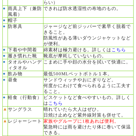
らい）
●
雨具上下（兼防
できれば防水透湿性の布地のもの。
風着）
●
帽子
●
防寒具
ジャージなど前ジッパーで素早く脱着で
きること。
防風性がある薄いダウンジャケットなど
が便利。
●
下着や中間着
綿素材は極力避ける。詳しくは
こちら
●
履き慣れた靴
靴底が摩耗していないもの。
●
タオルやハンデ
こまめに手や顔の水分を拭いて快適に。
ィタオル
●
飲み物
最低500MLペットボトル１本。
●
昼食
サンドウィッチやおにぎりなど。
何度かにわけて食べられるように工夫す
ること。
●
軽食（行動食）
ビスケットなど食べやすいもの。詳しく
は
こちら
▲
サングラス
晴れていたら大人はぜひ。
日焼け止めなど紫外線対策も併せて。
▲
レジャー
シート
家族やグループに1枚あれば便利。
緊急時には雨を避けたり体に巻いて保温
できる。