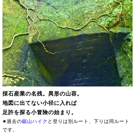
採石産業の名残。異形の山容。
地図に出てない
小径に入れば
足許を探る小冒険の始まり。
※
過去の
鋸山ハイク
と登りは別ルート、下りは同ルート
です。