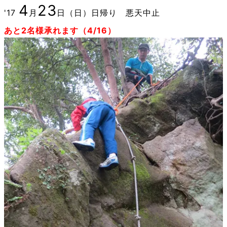
4
23
'17
月
日（日）日帰り 悪天中止
あと2名様承れます（4/16）