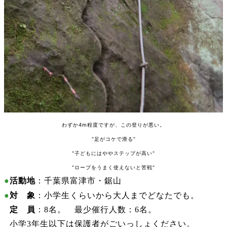
わずか4m程度ですが、この登りが悪い。
"足がコケで滑る"
"子どもにはややステップが高い"
"ロープをうまく使えないと苦戦"
●
活動地
：千葉県富津市・鋸山
●
対 象
：小学生くらいから大人までどなたでも。
●
定 員
：8名。 最少催行人数：6名。
●
小学3年生以下は保護者がごいっしょください。