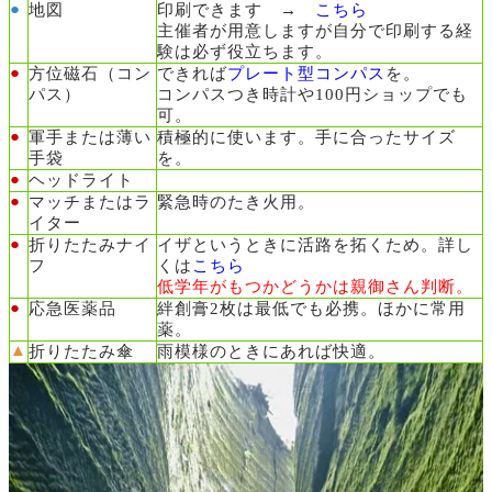
●
地図
印刷できます →
こちら
主催者が用意しますが自分で印刷する経
験は必ず役立ちます。
●
方位磁石（コン
できれば
プレート型コンパス
を。
パス）
コンパスつき時計や100円ショップでも
可。
●
軍手または薄い
積極的に使います。手に合ったサイズ
手袋
を。
●
ヘッドライト
●
マッチまたはラ
緊急時のたき火用。
イター
●
折りたたみナイ
イザというときに活路を拓くため。詳し
フ
くは
こちら
低学年がもつかどうかは親御さん判断。
●
応急医薬品
絆創膏2枚は最低でも必携。ほかに常用
薬。
▲
折りたたみ傘
雨模様のときにあれば快適。