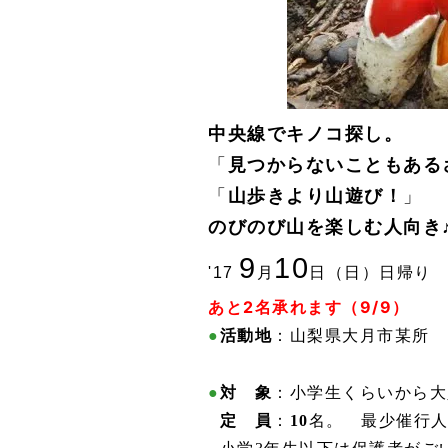
中央線でキノコ探し。
「
見つからないこともある
「
山歩きより山遊び！
」
のびのび山を楽しむ人向き
9
10
'17
月
日（日）日帰り
あと2名承れます（9/9）
●
活動地
：山梨県大月市某所
●
対 象
：小学生くらいから大
●
定 員
：
10
名。 最少催行人