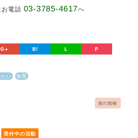
03-3785-4617
はお電話
へ
G+
B!
L
P
べたい
食育
前の投稿
。
受付中の活動