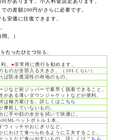
切符があります。小人料金設定あります。
での差額200円がさらに必要です。
でも安価に往復できます。
定。
時間。）
コを
たったひとつ
知る。
便利。
●
非常用に携行を勧めます。
のものが全部入る大きさ。（20Lくらい）
れば防水透湿性の布地のもの。
ージなど前ジッパーで素早く脱着できること。
性がある薄いダウンジャケットなどが便利。
材は極力避ける。詳しくは
こちら
が摩耗していないもの。
めに手や顔の水分を拭いて快適に。
500MLペットボトル１本。
ドウィッチやおにぎりなど。
かにわけて食べられるように工夫すること。
ケットなど食べやすいもの。詳しくは
こちら