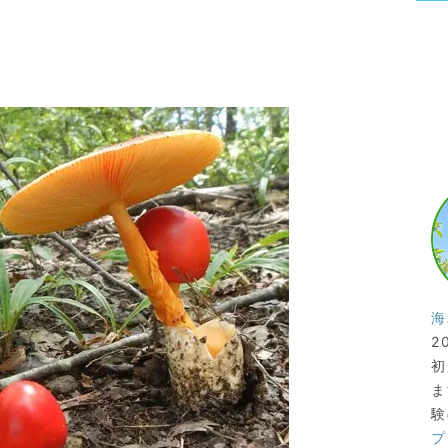
海
2
初
ま
験
プ