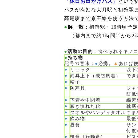
「休日お出かけパス」
という
パスが有効な大月駅と初狩駅ま
高尾駅まで京王線を使う方法
●
解 散：
初狩駅・16時頃予
（都内まで約1時間半から2
●
活動の目的
：食べられるキノ
●
持ち物
記号の意味：
●
必携。
▲
あれば
●
リュック
以下
●
雨具上下（兼防風着）
でき
●
帽子
●
防寒具
ジャ
防風
●
下着や中間着
綿素
●
履き慣れた靴
靴底
●
タオルやハンディタオル
こま
●
飲み物
最低
●
昼食
サン
何度
●
軽食（行動食）
ビス