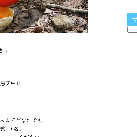
さ
」
♪
 悪天中止
人までどなたでも。
数：6名。