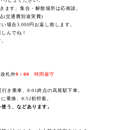
いっしょください。
きます。集合・解散場所は応相談。
込(交通費別途実費)
い場合3,000円お返し致します。
楽しんでね！
す。
駅
改札外
9
：00
時間厳守
尾行き乗車、8:01終点の高尾駅
下車。
に乗換、8:52初狩着。
を使う、などあります。