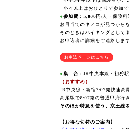
●
小学3年生以下は保護者がご
●
小４以上はおひとりで参加で
●
参加費
：
5,000円
/人・保険料
お目当てのキノコが見つからな
そのときはハイキングとして
お申込者に詳細をご連絡しま
お申込ページはこちら
●
集 合
：JR中央本線・初狩
（おすすめ）
JR中央線・新宿7:07発快速高
高尾駅で8:07発の普通甲府行き
そのほか特急を使う、京王線
【お得な切符のご案内】