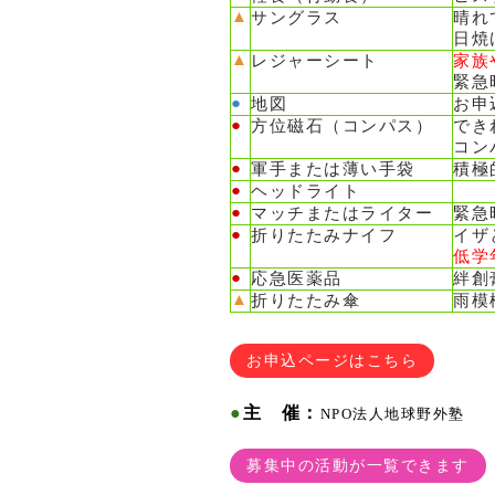
▲
サングラス
晴れ
日焼
▲
レジャー
シート
家族
緊急
●
地図
お申
●
方位磁石（コンパス）
でき
コン
●
軍手または薄い手袋
積極
●
ヘッドライト
●
マッチまたはライター
緊急
●
折りたたみナイフ
イザ
低学
●
応急医薬品
絆創
▲
折りたたみ傘
雨模
お申込ページはこちら
●
主 催：
NPO法人地球野外塾
募集中の活動が一覧できます