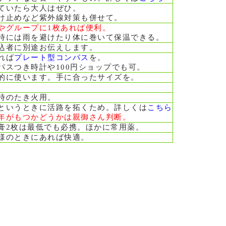
ていたら大人はぜひ。
け止めなど紫外線対策も併せて。
やグループに1枚あれば便利。
時には雨を避けたり体に巻いて保温できる。
込者に別途お伝えします。
れば
プレート型コンパス
を。
パスつき時計や100円ショップでも可。
的に使います。手に合ったサイズを。
時のたき火用。
というときに活路を拓くため。詳しくは
こちら
年がもつかどうかは親御さん判断。
膏2枚は最低でも必携。ほかに常用薬。
様のときにあれば快適。