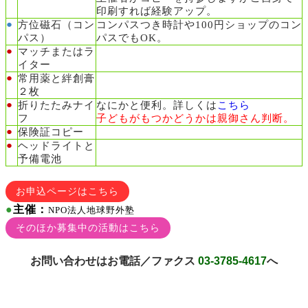
印刷すれば経験アップ。
●
方位磁石（コン
コンパスつき時計や100円ショップのコン
パス）
パスでもOK。
●
マッチまたはラ
イター
●
常用薬と絆創膏
２枚
●
折りたたみナイ
なにかと便利。詳しくは
こちら
フ
子どもがもつかどうかは親御さん判断。
●
保険証コピー
●
ヘッドライト
と
予備電池
お申込ページはこちら
●
主催：
NPO法人地球野外塾
そのほか募集中の活動はこちら
お問い合わせはお電話／ファクス
03-3785-4617
へ