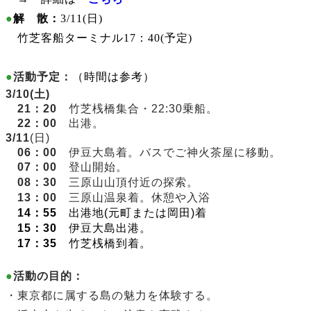
●
解 散：
3
/11(日)
竹芝客船ターミナル
17：40(予定)
●
活動予定：
（時間は参考）
3/10
(土)
21：20
竹芝桟橋集合・22:30乗船。
22：00
出港。
3/11
(日)
06：00
伊豆大島着。バスでご神火茶屋に移動。
07：00
登山開始
。
08：30
三原山山頂付近の探索。
13：00
三原山温泉着。休憩や入浴
14：55
出港地(元町または岡田)着
15：30
伊豆大島出港。
17：35
竹芝桟橋到着。
●
活動の目的：
・
東京都に属する島の魅力を体験する
。