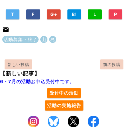
T
F
G+
B!
L
P
活動募集・終了
山
島
新しい投稿
前の投稿
【新しい記事】
6・7月の活動
お申込受付中です。
受付中の活動
活動の実施報告