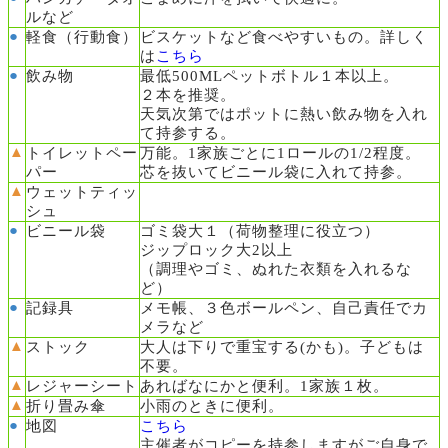
ルなど
●
軽食（行動食）
ビスケットなど食べやすいもの。詳しく
は
こちら
●
飲み物
最低500MLペットボトル１本以上。
２本を推奨。
天気次第ではポットに熱い飲み物を入れ
て持参する。
▲
トイレットペー
万能。1家族ごとに1ロールの1/2程度。
パー
芯を抜いてビニール袋に入れて持参。
▲
ウェットティッ
シュ
●
ビニール袋
ゴミ袋大１（荷物整理に役立つ）
ジップロック大2以上
（調理やゴミ、ぬれた衣類を入れるな
ど）
●
記録具
メモ帳、３色ボールペン、自己責任でカ
メラなど
▲
ストック
大人は下りで重宝する(かも)。子どもは
不要。
▲
レジャーシート
あればなにかと便利。1家族１枚。
▲
折り畳み傘
小雨のときに便利。
●
地図
こちら
主催者がコピーを持参しますがご自身で