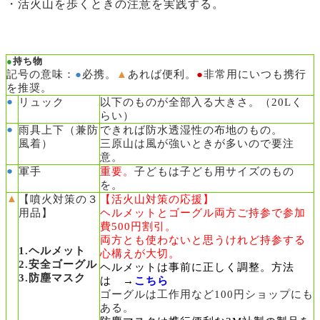
・活火山を歩くときの注意を実践する。
●
持ち物
記号の意味：
●
必携。
▲
あれば便利。
●
非常用にいつも携行
を推奨。
●
リュック
以下のものが全部入る大きさ。（20Lく
らい）
●
雨具上下（兼防
できれば防水透湿性の布地のもの。
風着）
三原山は風が強いときが多いので要注
意。
●
軍手
重要。
子どもは子ども用サイズのもの
を。
▲
【噴火対策の３
【活火山対策の応援
】
用品】
ヘルメットとゴーグル両方ご持参で参加
費500円割引。
両方とも使わないと思うけれど持参する
1.ヘルメット
心構えが大切。
2.安全ゴーグル
ヘルメットは事前に正しく調整。
方法
3.防塵マスク
は →
こちら
ゴーグルは工作用など100円ショップにも
ある。