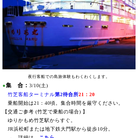
夜行客船での島旅体験もわくわくします。
集 合：
●
3
/10(土)
竹芝客船ターミナル
第2待合所
21：20
乗船開始は21：40頃。集合時間を厳守ください。
【交通ご参考 (竹芝で
乗船の場合) 】
ゆりかもめ竹芝駅からすぐ。
JR浜松町または地下鉄大門駅から徒歩10分。
→ 詳細は
こちら