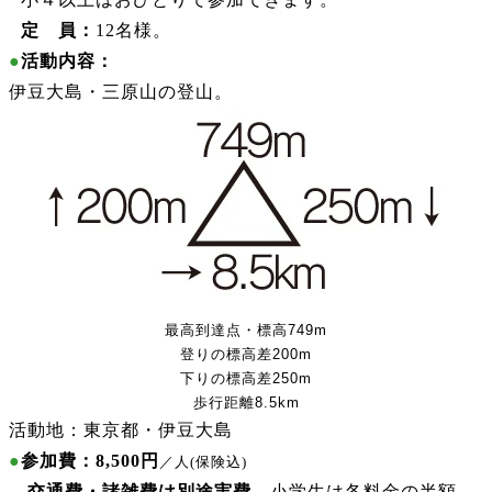
●
定 員：
12名様。
●
活動内容：
伊豆大島・三原山の登山。
最高到達点・標高749m
登りの標高差200m
下りの標高差250m
歩行距離8.5km
活動地：東京都・伊豆大島
●
参加費：8,500円
／人(保険込)
交通費・諸雑費は別途実費。
小学生は各料金の半額。