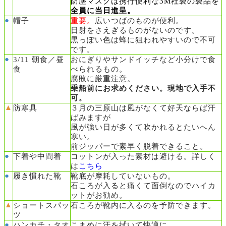
防塵マスクは携行便利な
3M社製の
製品を
全員に
当日
進呈。
●
帽子
重要。
広いつばのものが便利。
日射をさえぎるものがないのです。
黒っぽい色は蜂に狙われやすいので不可
です。
●
3/11 朝食／昼
おにぎりやサンドイッチなど小分けで食
食
べられるもの。
腐敗に厳重注意。
乗船前にお求めください。現地で入手不
可。
▲
防寒具
３月の三原山は風がなくて好天ならば汗
ばみますが
風が強い日が多くて吹かれるとたいへん
寒い。
前ジッパーで素早く脱着できること。
●
下着や中間着
コットンが入った素材は避ける。詳しく
は
こちら
●
履き慣れた靴
靴底が摩耗していないもの。
石ころが入ると痛くて面倒なのでハイカ
ットがお勧め。
▲
ショートスパッ
石ころが靴内に入るのを予防できます。
ツ
●
ハンカチ・タオ
こまめに汗を拭いて快適に。