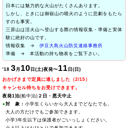
日本には魅力的な火山がたくさんあります。
しかし、ときには御嶽山の噴火のように悲劇をもたら
すのも事実。
三原山は活火山へ登山する際の情報収集・準備と実体
験に絶好の山です。
情報収集 →
伊豆大島火山防災連絡事務所
準備 → 本活動の持ち物表をご覧下さい。
3
10
11
'18
月
日
(土)夜発〜
日
(日)
おかげさまで定員に達しました（2/15）
キャンセル待ちをお受けできます。
夜発1泊
(船中泊)
２日・悪天中止
●
対 象：
小学生くらいから大人までどなたでも。
●
大人の方だけでもご参加できます。
●
小学3年生以下は保護者がごいっしょください。
●
小４以上はおひとりで参加できます。