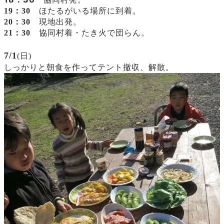
19：30
ほたるがいる場所に到着。
20：30
現地出発。
21：30
協同村着・
たき火で団らん。
7/1
(日)
しっかりと朝食を作ってテント撤収、解散。