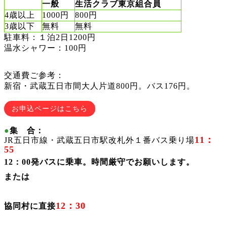
一般
生活クラブ東京組合員
4歳以上
1000円
800円
3歳以下
無料
無料
駐車料：１泊2日1200円
温水シャワー：100円
交通費ご参考：
新宿・武蔵五日市間大人片道800円。バス176円。
お申込ページはこちら
●
集 合：
11：
JR五日市線・武蔵五日市駅改札外１番バス乗り場
55
12：00発バスに乗車。時間厳守でお願いします。
または
12：30
協同村に直接