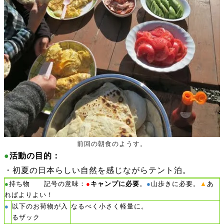
前回の朝食のようす。
●
活動の目的：
・初夏の日本らしい自然を感じながらテント泊。
●
持ち物 記号の意味：
●
キャンプに必要
。
●
山歩きに必要。
▲
あ
ればよりよい！
以下のお荷物が入
●
なるべく小さく軽量に。
るザック