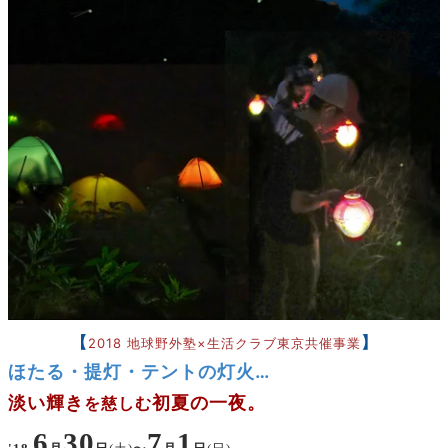
【
】
2018 地球野外塾×生活クラブ東京共催事業
ほたる・提灯・テントの灯火…
淡い輝き
初夏の一夜
。
を慈しむ
6
30
7
1