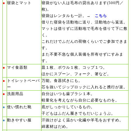
●
寝袋とマット
寝袋がない人は毛布の貸出あります(500円／
枚)。
寝袋はレンタルも一計。→
こちら
借りた寝袋を活動地に送り、活動地から返送。
マットは借りずに活動地で毛布を借りて下に敷
く。
これだけでふだんの荷物くらいでご参加できま
す。
また不要不急な個人装備を所有せずにすみま
す。
●
マイ食器類
皿１枚、ボウル１枚、コップ１つ。
ほかにスプーン、フォーク、箸など。
トイレットペーパ
●
万能。食器拭きにも。
ー
芯を抜いてジップロックに入れると携行が楽。
洗面用品
●
自分はいつも歯ブラシ１本。
軽量化を考えながら自分に必要なものを。
●
使い慣れた靴
底がしっかりしているもの。
子どもはふだん履きでもだいじょうぶ。
●
動きやすい服
汗抜けがよく温かい化繊や羊毛をおすすめ。
綿素材はだめ。