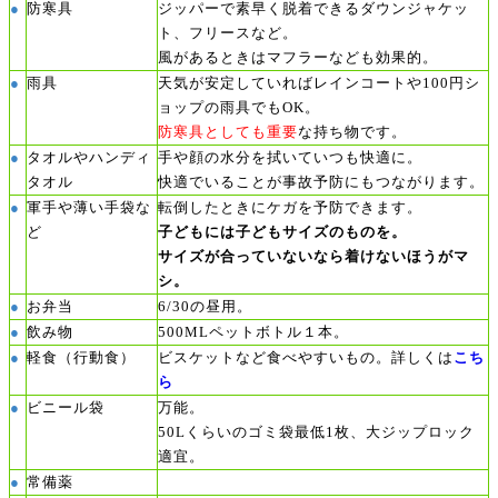
●
防寒具
ジッパーで素早く脱着できるダウンジャケッ
ト、フリースなど。
風があるときはマフラーなども効果的。
●
雨具
天気が安定していればレインコートや100円シ
ョップの雨具でもOK。
防寒具としても重要
な持ち物です。
●
タオルやハンディ
手や顔の水分を拭いていつも快適に。
タオル
快適でいることが事故予防にもつながります。
●
軍手や薄い手袋な
転倒したときにケガを予防できます。
ど
子どもには子どもサイズのものを。
サイズが合っていないなら着けないほうがマ
シ。
●
お弁当
6/30の昼用。
●
飲み物
500MLペットボトル１本。
●
軽食（行動食）
ビスケットなど食べやすいもの。詳しくは
こち
ら
ビニール袋
●
万能。
50Lくらいのゴミ袋最低1枚、大ジップロック
適宜。
●
常備薬