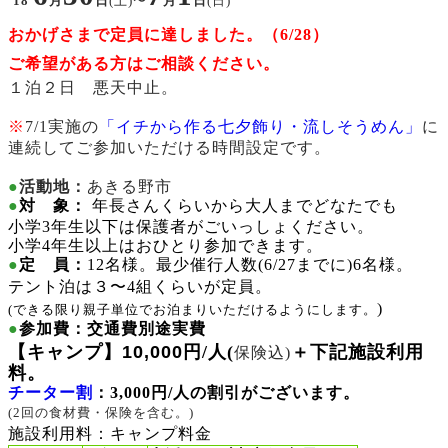
'18
月
(土)〜
月
(日)
日
日
おかげさまで定員に達しました。（6/28）
ご希望がある方はご相談ください。
１泊２日 悪天中止。
※
7/1実施の
「イチから作る七夕飾り・流しそうめん」
に
連続してご参加いただける時間設定です。
●
活動地：
あきる野市
●
対 象：
年長さんくらいから大人までどなたでも
小学3年生以下は保護者がごいっしょください。
小学4年生以上はおひとり参加できます。
●
定 員：
12名様。
最少催行人数
(6/27までに)
6名様。
テント泊は３〜4組くらいが定員。
)
(できる限り親子単位でお泊まりいただけるようにします。
●
参加費
：
交通費別途実費
【
キャンプ】10
,000
円/人(
＋下記施設利用
保険込)
料。
チーター割
：3,000円/人の割引がございます。
(2回の食材費・保険を含む。)
施設利用料：キャンプ料金