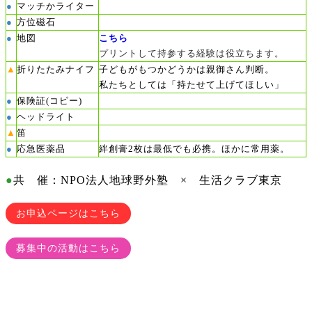
●
マッチかライター
方位磁石
●
地図
●
こちら
プリントして持参する経験は役立ちます。
▲
折りたたみナイフ
子どもがもつかどうかは親御さん判断。
私たちとしては「持たせて上げてほしい」
●
保険証(コピー)
●
ヘッドライト
▲
笛
●
応急医薬品
絆創膏2枚は最低でも必携。ほかに常用薬。
●
共 催：
NPO法人地球野外塾 × 生活クラブ東京
お申込ページはこちら
募集中の活動はこちら