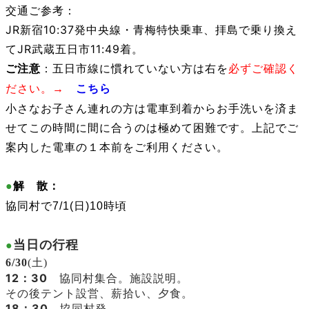
交通ご参考：
JR新宿10:37発中央線・青梅特快乗車、拝島で乗り換え
て
JR武蔵五日市
11:49
着。
ご注意
：
五日市線に慣れていない方は右を
必ずご確認く
ださい。
→
こちら
小さなお子さん連れの方は電車到着からお手洗いを済ま
せてこの時間に間に合うのは極めて困難です。上記でご
案内した電車の１本前をご利用ください。
●
解 散：
協同村で7/1(日)10時頃
当日の行程
●
6/30
(土)
12：30
協同村集合。施設説明。
その後テント設営、薪拾い、夕食。
18：30
協同村発。