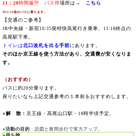
11
：20
時間厳守
バス停
場所は→
こちら
※11:32発のバスに乗ります。
【交通のご参考】
JR中央線・新宿10:35発特快高尾行き乗車、11:18終点の
高尾駅
下車。
トイレは
北口改札を出る手前
にあります。
そのほか京王線を使う方法があり、交通費が安くなりま
す。
（おすすめ）
バスに約20分乗ります。
座りたいなら上記交通参考の１本前をおすすめします。
●
解 散：
京王線・
高尾山口駅・18時半頃予定。
●
活動の目的
：読図と夜間歩行で実力アップ。
●
持ち物