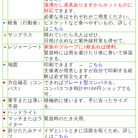
湯沸かし道具ありますからホットものに
対応
できます。
必要な水はそれぞれがご用意ください。
●
軽食（行動食）
ビスケットなど食べやすいもの。詳しく
は
こちら
▲
サングラス
晴れていたら大人はぜひ。
日焼け止めなど紫外線対策も併せて。
▲
レジャー
シート
家族やグループに1枚あれば便利。
緊急時には雨を避けたり体に巻いて保温
できる。
●
地図
印刷できます →
こちら
主催者が用意しますが自分で印刷する経
験は必ず役立ちます。
●
方位磁石（コン
できれば
プレート型コンパス
を。
パス）
コンパスつき時計や100円ショップでも
可。
●
軍手または薄い
積極的に使います。手に合ったサイズ
手袋
を。
●
ヘッドライト
●
マッチまたはラ
緊急時のたき火用。
イター
●
折りたたみナイ
イザというときに活路を拓くため。詳し
フ
くは
こちら