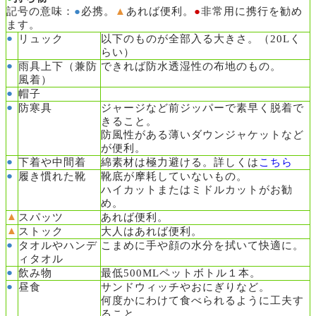
記号の意味：
●
必携。
▲
あれば便利。
●
非常用に携行を勧め
ます。
●
リュック
以下のものが全部入る大きさ。（20Lく
らい）
●
雨具上下（兼防
できれば防水透湿性の布地のもの。
風着）
●
帽子
●
防寒具
ジャージなど前ジッパーで素早く脱着で
きること。
防風性がある薄いダウンジャケットなど
が便利。
●
下着や中間着
綿素材は極力避ける。詳しくは
こちら
●
履き慣れた靴
靴底が摩耗していないもの。
ハイカットまたはミドルカットがお勧
め。
▲
スパッツ
あれば便利。
▲
ストック
大人はあれば便利。
●
タオルやハンデ
こまめに手や顔の水分を拭いて快適に。
ィタオル
●
飲み物
最低500MLペットボトル１本。
●
昼食
サンドウィッチやおにぎりなど。
何度かにわけて食べられるように工夫す
ること。