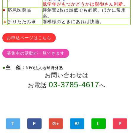
低学年がもつかどうかは親御さん判断。
●
応急医薬品
絆創膏2枚は最低でも必携。ほかに常用
薬。
▲
折りたたみ傘
雨模様のときにあれば快適。
お申込ページはこちら
募集中の活動が一覧できます
●
主 催：
NPO法人地球野外塾
お問い合わせは
03-3785-4617
お電話
へ
T
F
G+
B!
L
P