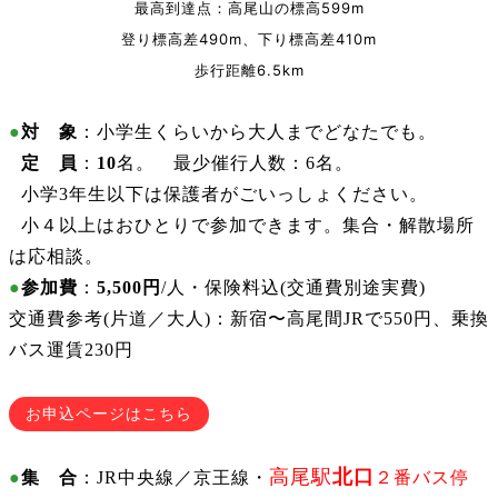
最高到達点：高尾山の標高599m
登り標高差490m、下り標高差410m
歩行距離6.5km
●
対 象
：小学生くらいから大人までどなたでも。
●
定 員
：
10
名。 最少催行人数：6名。
●
小学3年生以下は保護者がごいっしょください。
●
小４以上はおひとりで参加できます。集合・解散場所
は応相談。
●
参加費
：
5,500円
/人・保険料込(交通費別途実費)
交通費参考(片道／大人)：新宿〜高尾間JRで550円、乗換
バス運賃230円
お申込ページはこちら
高尾駅
北口
●
集 合
：JR中央線／京王線・
２番バス停