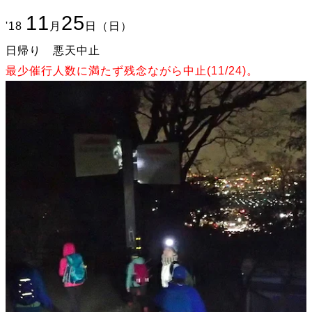
11
25
'18
月
日（日）
日帰り 悪天中止
最少催行人数に満たず残念ながら中止(11/24)。