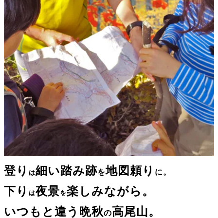
登り
細い踏み跡
地図頼り
を
に。
は
下り
夜景
楽しみながら。
は
を
いつもと違う晩秋
高尾山。
の