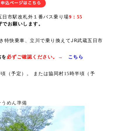
五日市駅改札外１番バス乗り場
9：55
厳守でお願いします。
尾行き特快乗車、立川で乗り換えて
JR武蔵五日市
右を
必ずご確認ください。→
こちら
時頃（予定）。 または協同村15時半頃（予
そうめん準備