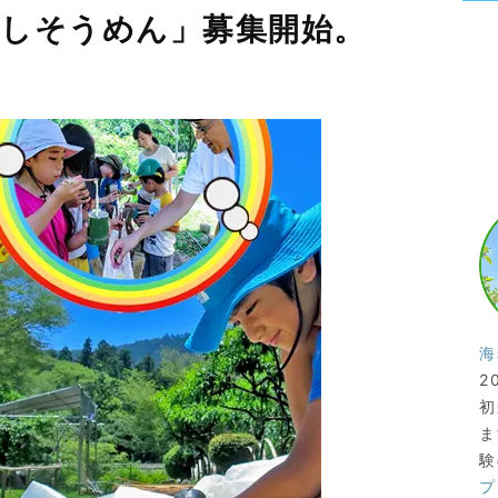
しそうめん」募集開始。
海
2
初
ま
験
プ