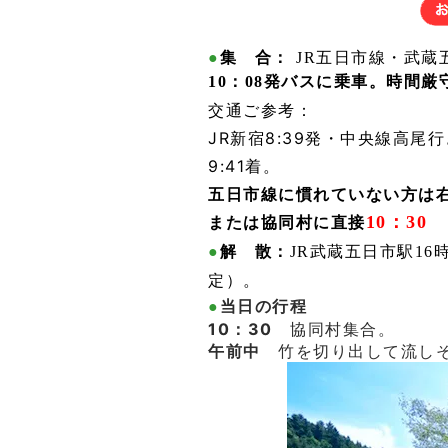
●
集 合：
JR五日市線・武蔵
10：08発バスに乗車。時間
交通ご参考：
JR新宿8:39発・中央線高
9:41
着。
五日市線に慣れていない方は
10：30
または協同村に直接
●
解 散：
JR武蔵五日市駅16
定）。
●
当日の行程
10：30
協同村集合。
午前中
竹を切り出して流し