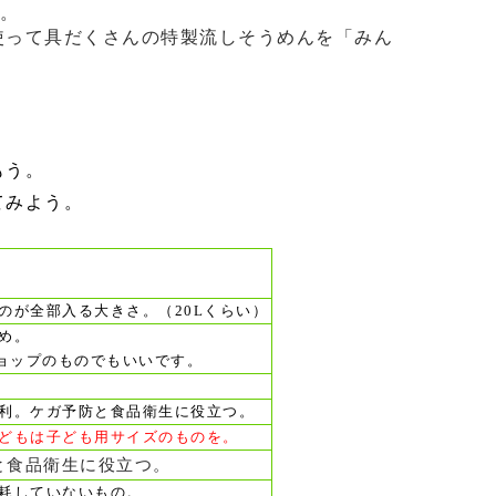
。
使って具だくさんの特製流しそうめんを「みん
もう
。
てみよう。
。
のが全部入る大きさ。（20Lくらい）
め。
ショップのものでもいいです。
利。ケガ予防と食品衛生に役立つ。
どもは子ども用サイズのものを。
と食品衛生に役立つ。
耗していないもの。