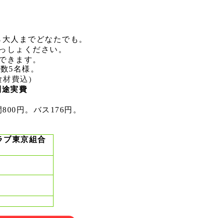
止。
ら大人までどなたでも。
っしょください。
できます。
人数5名様。
食材費込)
別途実費
00円。バス176円。
ラブ東京組合