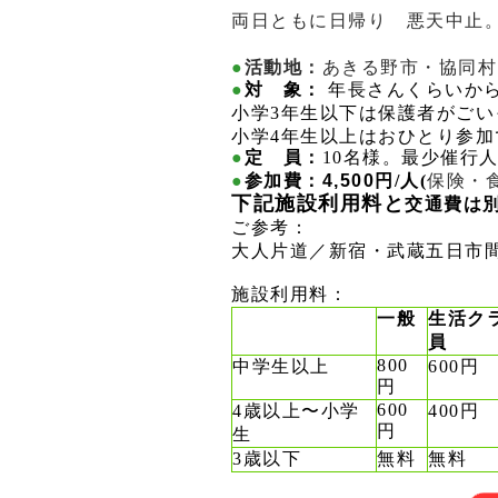
両日ともに日帰り 悪天中
●
活動地：
あきる野市・協同村
●
対 象：
年長さんくらいか
小学3年生以下は保護者がごい
小学4年生以上はおひとり参加
●
定 員：
10名様。最少催行
●
参加費
：
4,500
円/人(
保険・
下記施設利用料と
交通費は
ご参考：
大人片道／新宿・武蔵五日市間8
施設利用料：
一般
生活ク
員
800
中学生以上
600円
円
600
4歳以上〜小学
400円
円
生
3歳以下
無料
無料