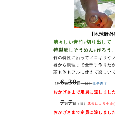
【地球野外
清々しい青竹
切り出して
を
特製流しそうめん
作ろう
を
竹の特性に沿ってノコギリや
器から調理まで全部手作りだ
頭も体もフルに使えて楽しい
6
30
日
'19
月
（日）
無事終了
おかげさまで定員に達しました(6
7
7
'19
月
日
（日）
悪天により中止(7
おかげさまで定員に達しました(6