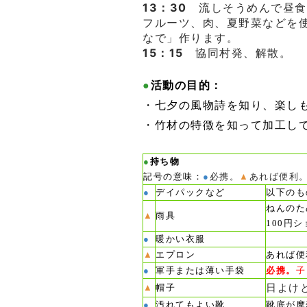
13：30
流しそうめんで昼食
フルーツ、肉、夏野菜などを
なで」作ります。
15：15
協同村発、解散。
●
活動の目的：
・七夕の風物詩を知り、楽し
・竹材の特徴を知って加工し
●
持ち物
記号の意味：
●
必携。
▲
あれば便利
●
デイパックなど
以下のも
ねんのた
▲
雨具
100円
●
暖かい衣服
▲
エプロン
あれば便
●
軍手または薄い手袋
必携。
子
日よけ
▲
帽子
●
汚れてもよい靴
靴底が摩