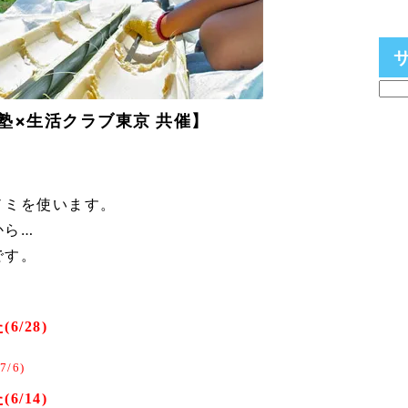
塾×生活クラブ東京 共催】
。
ノミを使います。
から…
です。
/28)
/6)
/14)