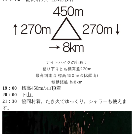
ナイトハイクの行程：
登り下りとも標高差270m
最高到達点 標高450m(金比羅山)
移動距離 約8km
19：00
標高450mの山頂
着
20：00
下山。
21：30
協同村着。
たき火でゆっくり。シャワーも使えま
す。