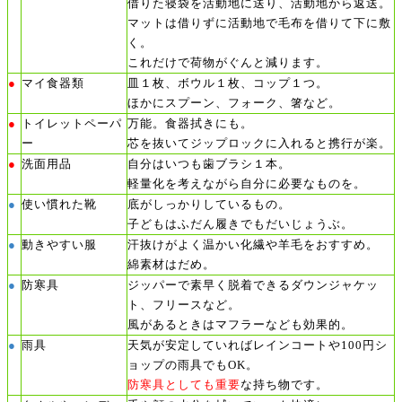
借りた寝袋を活動地に送り、活動地から返送。
マットは借りずに活動地で毛布を借りて下に敷
く。
これだけで荷物がぐんと減ります。
●
マイ食器類
皿１枚、ボウル１枚、コップ１つ。
ほかにスプーン、フォーク、箸など。
トイレットペーパ
●
万能。食器拭きにも。
ー
芯を抜いてジップロックに入れると携行が楽。
洗面用品
●
自分はいつも歯ブラシ１本。
軽量化を考えながら自分に必要なものを。
●
使い慣れた靴
底がしっかりしているもの。
子どもはふだん履きでもだいじょうぶ。
●
動きやすい服
汗抜けがよく温かい化繊や羊毛をおすすめ。
綿素材はだめ。
●
防寒具
ジッパーで素早く脱着できるダウンジャケッ
ト、フリースなど。
風があるときはマフラーなども効果的。
●
雨具
天気が安定していればレインコートや100円シ
ョップの雨具でもOK。
防寒具としても重要
な持ち物です。