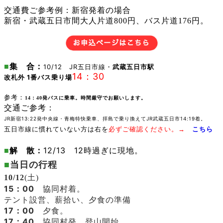
交通費ご参考例：新宿発着の場合
新宿・武蔵五日市間大人片道800円、バス片道176円。
■
集 合：
10/12 JR五日市線・
武蔵五日市駅
14：30
改札外 1番バス乗り場
参考：
14：40発バスに乗車。時間厳守でお願いします。
交通ご参考：
JR新宿13:22発中央線・青梅特快乗車、拝島で乗り換えて
JR武蔵五日市
14:19
着。
五日市線に慣れていない方は右を
必ずご確認ください。
→
こちら
12/13 12時過ぎに現地。
■
解 散：
■
当日の行程
10/12
(土)
15：00
協同村着。
テント設営、薪拾い、夕食の準備
17：00
夕食。
17：40
協同村発、
登山開始。