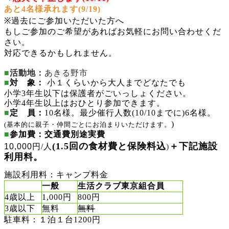
あと4名様承れます(9/19)
※過去にご参加いただいた方へ
もしご参加のご希望があればお気軽にお問い合わせくだ
さい。
対応できるかもしれません。
■
活動地：
あきる野市
■
対 象：
小１くらいから大人までどなたでも
小学3年生以下は保護者がごいっしょください。
小学4年生以上はおひとり参加できます。
■
定 員：
10名様。
最少催行人数
(10/10までに)
6名様。
)
(基本的に親子・仲間ごとにお泊まりいただけます。
■
参加費
：
交通費別途実費
(1.5回の食材費と保険料込
＋下記施設
10,000
円/人
)
利用料。
施設利用料：キャンプ料金
一般
生活クラブ東京組合員
4歳以上
1,000円
800円
3歳以下
無料
無料
駐車料：１泊１台1200円