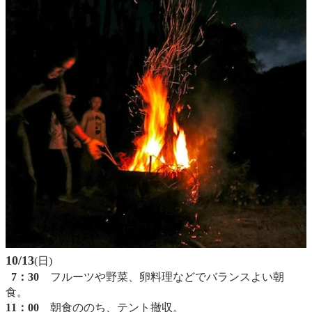
10/13
(日)
7：30
フルーツや野菜、卵料理などでバランスよい朝
食。
11：00
朝食ののち、テント撤収。