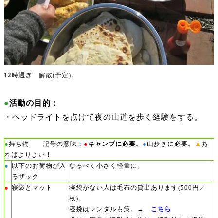
12時過ぎ
解散(予定)。
●
活動の目的：
・ヘッドライトを点けて夜の山道を歩く経験をする。
●
持ち物 記号の意味：
●
キャンプに必要
。
●
山歩きに必要。
▲
あ
ればよりよい！
以下のお荷物が入
●
なるべく小さく軽量に。
るザック
●
寝袋とマット
寝袋がない人は毛布の貸出あります(500円／
枚)。
寝袋はレンタルも策。→
こちら