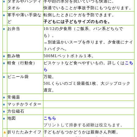
●
タオルやハンディ
手や顔の水分を拭いていつも快適に。
タオル
快適でいることが事故予防にもつながります。
●
軍手や薄い手袋な
転倒したときにケガを予防できます。
ど
子どもには子どもサイズのものを。
●
お弁当
10/12の夕食用（ご飯系、パン系どちらで
も）。
→別途温かいスープを作ります。夕食後にナイ
トハイクへ。
●
飲み物
500MLペットボトル１本。
●
軽食（行動食）
ビスケットなど食べやすいもの。詳しくは
こち
ら
ビニール袋
●
万能。
50Lくらいのゴミ袋最低1枚、大ジップロック
適宜。
●
常備薬
●
マッチかライター
方位磁石
●
地図
●
こちら
プリントして持参する経験は役立ちます。
▲
折りたたみナイフ
子どもがもつかどうかは親御さん判断。