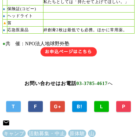
私たちとしては「持たせて上げてほしい。」
●
保険証(コピー)
●
ヘッドライト
▲
笛
●
応急医薬品
絆創膏2枚は最低でも必携。ほかに常用薬。
●
共 催：
NPO法人地球野外塾
お問い合わせはお電話
03-3785-4617
へ
T
F
G+
B!
L
P
キャンプ
活動募集・中止
原体験
山