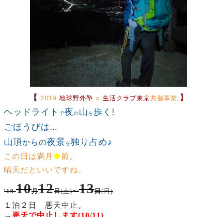
【
】
2019
地球野外塾
×
生活クラブ東京
共催事業
ヘッドライト
夜
山
歩く!
で
の
を
ごほうびは…
山頂
夜景
独り占め
♪
からの
を
この日は満月
●
前。
晴天だといいですね。
10
12
13
'19
月
(土)〜
(日)
日
日
１泊２日 悪天中止。
→
悪天で中止します(10/11)