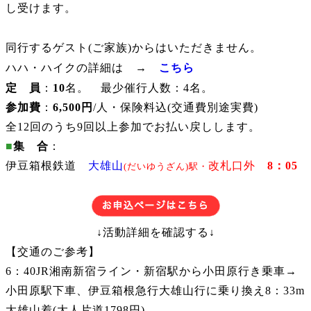
し受けます。
同行するゲスト(ご家族)からはいただきません。
ハハ・ハイクの詳細は →
こちら
定 員
：
10
名。 最少催行人数：4名。
参加費
：
6,500円
/人・保険料込(交通費別途実費)
全12回のうち9回以上参加でお払い戻しします。
■
集 合
：
伊豆箱根鉄道
大雄山
改札口外
8
：05
(だいゆうざん)駅・
↓活動詳細を確認する↓
【交通のご参考】
6：40JR湘南新宿ライン・新宿駅から小田原行き乗車→
小田原駅下車、伊豆箱根急行大雄山行に乗り換え8：33m
大雄山着(大人片道1798円)