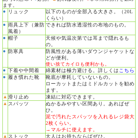
ます。
●
リュック
以下のものが全部入る大きさ。（20L
くらい）
●
雨具上下（兼防
できれば防水透湿性の布地のもの。
風着）
●
帽子
天候や気温次第では耳まで隠れるも
の。
●
防寒具
防風性がある薄いダウンジャケットな
どが便利。
使い捨てカイロも便利かも。
●
下着や中間着
綿素材は極力避ける。詳しくは
こちら
●
履き慣れた靴
靴底が摩耗していないもの。
ローカットまたはミドルカットを勧め
ます。
▲
滑り止め
凍結に対応できます。
▲
スパッツ
ぬかるみやすい区間あり。あればぜ
ひ。
泥で汚れたスパッツを入れるレジ袋大
2枚くらい。
→マルチに使えます。
▲
ストック
大人はお持ちならばぜひ。