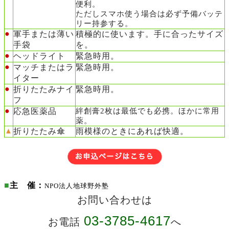
便利。
ただしスマホ使う場合は必ず
予備
バッテ
リー持参する。
●
軍手または薄い
積極的に使います。手に合ったサイズ
手袋
を。
●
ヘッドライト
緊急時用。
●
マッチまたはラ
緊急時用。
イター
●
折りたたみナイ
緊急時用。
フ
●
応急医薬品
絆創膏2枚は最低でも必携。ほかに常用
薬。
▲
折りたたみ傘
雨模様のときにあれば快適。
■
主 催：
NPO法人地球野外塾
お問い合わせは
03-3785-4617
お電話
へ