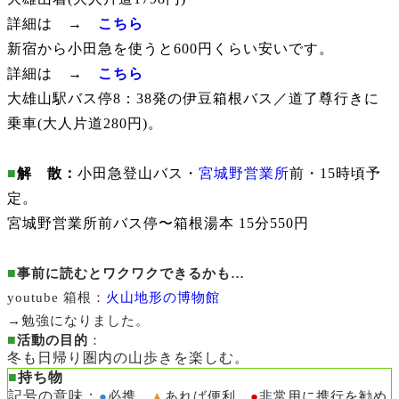
詳細は →
こちら
新宿から小田急を使うと600円くらい安いです。
詳細は →
こちら
大雄山駅バス停8：38発の伊豆箱根バス／道了尊行きに
乗車(大人片道280円)。
■
解 散：
小田急登山バス・
宮城野営業所
前・15時頃予
定。
宮城野営業所前バス停〜箱根湯本 15分550円
■
事前に読むとワクワクできるかも…
youtube 箱根：
火山地形の博物館
→勉強になりました。
■
活動の目的
：
冬も日帰り圏内の山歩きを楽しむ。
■
持ち物
記号の意味：
●
必携。
▲
あれば便利。
●
非常用に携行を勧め