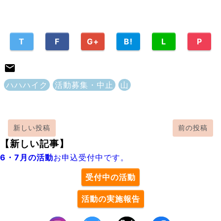
T
F
G+
B!
L
P
ハハハイク
活動募集・中止
山
新しい投稿
前の投稿
【新しい記事】
6・7月の活動
お申込受付中です。
受付中の活動
活動の実施報告