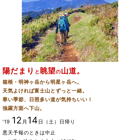
陽だまり
眺望
山道。
と
の
箱根・明神ヶ岳から明星ヶ岳へ。
天気よければ富士山と
ずっと
一緒。
寒い季節、日照多い道が気持ちいい！
強羅方面へ下山
。
12
14
'19
月
日（土）
日帰り
悪天予報のときは中止