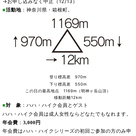
→お申し込みなく中止（12/13）
■
活動地
：神奈川県・箱根町。
登り標高差 970m
下り標高差 550m
この日の最高地点 1169m（明神ヶ岳山頂）
移動距離12km
■
対 象
：ハハ・ハイク会員とゲスト
ハハ・ハイク会員は成人女性ならどなたでもなれます。
年会費
：
3,000円
年会費はハハ・ハイクシリーズの初回ご参加の方のみ申