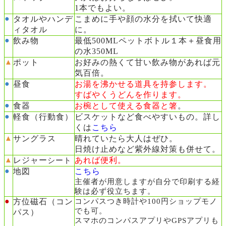
1本でもよい。
●
タオルやハンデ
こまめに手や顔の水分を拭いて快適
ィタオル
に。
●
飲み物
最低500MLペットボトル１本＋昼食用
の水
350ML
▲
ポット
お好みの熱くて甘い飲み物があれば元
気百倍。
●
昼食
お湯を沸かせる道具を持参します。
すばやくうどんを作ります。
●
食器
お椀として使える食器と箸
。
●
軽食（行動食）
ビスケットなど食べやすいもの。詳し
くは
こちら
▲
サングラス
晴れていたら大人はぜひ。
日焼け止めなど紫外線対策も併せて。
▲
レジャー
あれば便利。
シート
●
地図
こちら
主催者が用意しますが自分で印刷する経
験は必ず役立ちます。
●
方位磁石（コン
コンパスつき時計や100円ショップモノ
でも可。
パス）
スマホのコンパスアプリやGPSアプリも